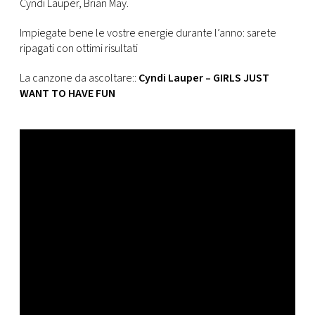
Cyndi Lauper, Brian May.
Impiegate bene le vostre energie durante l’anno: sarete
ripagati con ottimi risultati
La canzone da ascoltare::
Cyndi Lauper – GIRLS JUST
WANT TO HAVE FUN