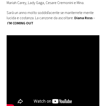
Mariah Carey, Lady Gaga, Cesare Cremonini e Mina.
Sarà un anno molto soddisfacente se manterrete mente
lucida e costanza. La canzone da ascoltare:
Diana Ross
–
I’M COMING OUT