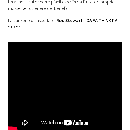
Un anno in cui occorre pianificare fin dall’inizio le proprie
mosse per ottenere dei benefici.
La canzone da ascoltare:
Rod Stewart – DA YA THINK I’M
SEXY?