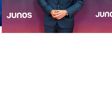
FOTO
CONCORSI
EVENTI
VIDEO
TV
PRINCIPATO
DI
MONACO
RMC