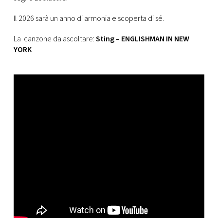
Il 2026 sarà un anno di armonia e scoperta di sé.
La canzone da ascoltare:
Sting – ENGLISHMAN IN NEW
YORK