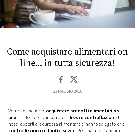
FOTO
CONCORSI
EVENTI
Come acquistare alimentari on
line… in tutta sicurezza!
VIDEO
TV
23 MAGGIO 2016
PRINCIPATO
DI
Vorreste anche voi
acquistare prodotti alimentari on
MONACO
line
, ma temete di incorrere in
frodi e contraffazioni
? I
nostri esperti di sicurezza alimentare ci hanno spiegato che
i
RMC
controlli sono costanti e severi
. Per una tutela ancora