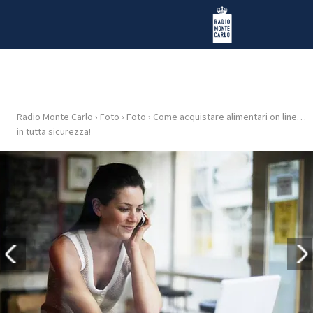
Vai al contenuto
Radio Monte Carlo
Radio Monte Carlo
›
Foto
›
Foto
›
Come acquistare alimentari on line…
HOME
in tutta sicurezza!
RADIO
WEB
RADIO
PLAYLIST
NEWS