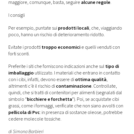
CONSIGLIA
maggiore, comunque, basta, seguire
alcune regole
.
I consigli
Per esempio, puntate sui
prodotti locali
, che, viaggiando
poco, hanno un rischio di deterioramento ridotto.
Evitate i prodotti
troppo economici
e quelli venduti con
forti sconti.
Preferite i siti che forniscono indicazioni anche sul
tipo di
imballaggio
utilizzato. I materiali che entrano in contatto
con i cibi, infatti, devono essere di
ottima qualità
,
altrimenti c’è il rischio di
contaminazione
. Controllate,
quindi, che si tratti di contenitori per alimenti (segnalati dal
simbolo “
bicchiere e forchetta
“). Poi, se acquistate cibi
grassi, come i formaggi, verificate che non siano avvolti con
pellicola di Pvc
: in presenza di sostanze oleose, potrebbe
cedere molecole tossiche.
di Simona Barbieri