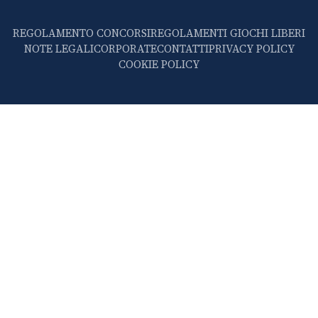
REGOLAMENTO CONCORSI
REGOLAMENTI GIOCHI LIBERI
NOTE LEGALI
CORPORATE
CONTATTI
PRIVACY POLICY
COOKIE POLICY