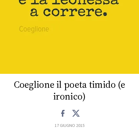
FOTO
CONCORSI
EVENTI
VIDEO
Coeglione il poeta timido (e
TV
ironico)
PRINCIPATO
DI
MONACO
17 GIUGNO 2015
RMC