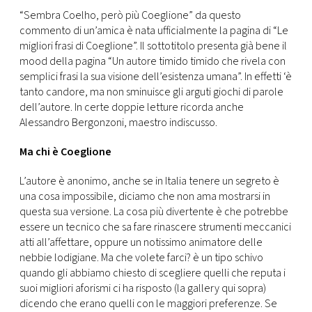
CONSIGLIA
“Sembra Coelho, però più Coeglione” da questo
commento di un’amica è nata ufficialmente la pagina di “Le
migliori frasi di Coeglione”. Il sottotitolo presenta già bene il
mood della pagina “Un autore timido timido che rivela con
semplici frasi la sua visione dell’esistenza umana”. In effetti ‘è
tanto candore, ma non sminuisce gli arguti giochi di parole
dell’autore. In certe doppie letture ricorda anche
Alessandro Bergonzoni, maestro indiscusso.
Ma chi è Coeglione
L’autore è anonimo, anche se in Italia tenere un segreto è
una cosa impossibile, diciamo che non ama mostrarsi in
questa sua versione. La cosa più divertente è che potrebbe
essere un tecnico che sa fare rinascere strumenti meccanici
atti all’affettare, oppure un notissimo animatore delle
nebbie lodigiane. Ma che volete farci? è un tipo schivo
quando gli abbiamo chiesto di scegliere quelli che reputa i
suoi migliori aforismi ci ha risposto (la gallery qui sopra)
dicendo che erano quelli con le maggiori preferenze. Se