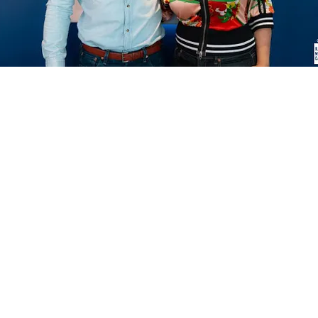
FOTO
CONCORSI
EVENTI
VIDEO
TV
PRINCIPATO
DI
MONACO
RMC