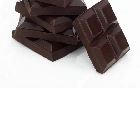
FOTO
CONCORSI
EVENTI
VIDEO
TV
PRINCIPATO
DI
MONACO
RMC