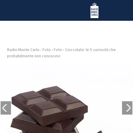
Vai al contenuto
Radio Monte Carlo
Radio Monte Carlo
›
Foto
›
Foto
›
Cioccolato: le 5 curiosità che
HOME
probabilmente non conoscevi
RADIO
WEB
RADIO
PLAYLIST
NEWS