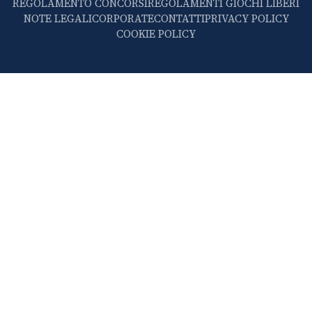
REGOLAMENTO CONCORSI
REGOLAMENTI GIOCHI LIBERI
NOTE LEGALI
CORPORATE
CONTATTI
PRIVACY POLICY
COOKIE POLICY