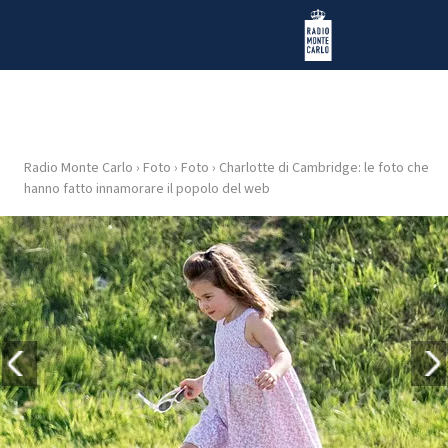
Vai al contenuto
Radio Monte Carlo
Radio Monte Carlo
›
Foto
›
Foto
›
Charlotte di Cambridge: le foto che
HOME
hanno fatto innamorare il popolo del web
RADIO
WEB
RADIO
PLAYLIST
NEWS