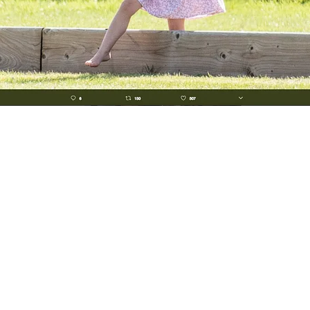
FOTO
CONCORSI
EVENTI
VIDEO
TV
PRINCIPATO
DI
MONACO
RMC