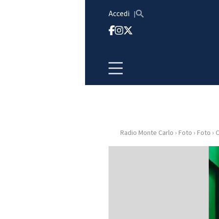
Vai al contenuto
Accedi
Radio Monte Carlo
›
Foto
›
Foto
›
C
HOME
RADIO
WEB
RADIO