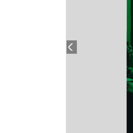
PLAYLIST
NEWS
FOTO
CONCORSI
EVENTI
VIDEO
TV
PRINCIPATO