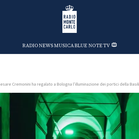
Radio Monte Carlo
RADIO
NEWS
MUSICA
BLUE NOTE
TV
esare Cremonini ha regalato a Bologna l’illuminazione dei portici della Basil