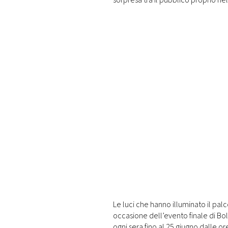
sorpresa tra il pubblico proprio n
Le luci che hanno illuminato il palco
occasione dell’evento finale di Bolog
ogni sera fino al 25 giugno dalle or