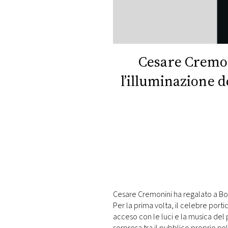
DI
MONACO
RMC
CONSIGLIA
Cesare Cremon
l’illuminazione de
Cesare Cremonini ha regalato a Bolo
Per la prima volta, il celebre port
acceso con le luci e la musica del