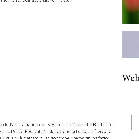
el momento dell’accensione iniziale.
Web
 dell’artista hanno così vestito il portico della Basilica in
na Portici Festival. L’installazione artistica sarà visibile
e 22:00. Si è trattato di un dono che Cremonini ha fatto