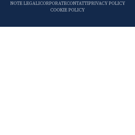
NOTE LEGALI
CORPORATE
CONTATTI
PRIVACY POLICY
COOKIE POLICY