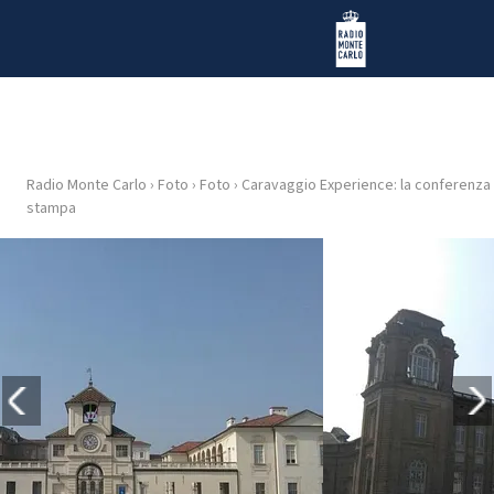
Vai al contenuto
Radio Monte Carlo
Radio Monte Carlo
›
Foto
›
Foto
›
Caravaggio Experience: la conferenza
HOME
stampa
RADIO
WEB
RADIO
PLAYLIST
NEWS