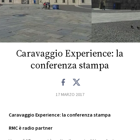
FOTO
CONCORSI
EVENTI
Caravaggio Experience: la
conferenza stampa
VIDEO
TV
17 MARZO 2017
PRINCIPATO
DI
Caravaggio Experience: la conferenza stampa
MONACO
RMC è radio partner
RMC