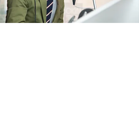
FOTO
CONCORSI
EVENTI
VIDEO
TV
PRINCIPATO
DI
MONACO
RMC