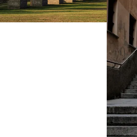
FOTO
CONCORSI
EVENTI
VIDEO
TV
PRINCIPATO
DI
MONACO
RMC