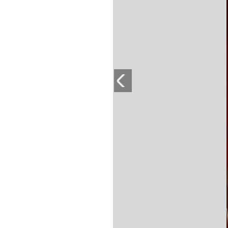
PLAYLIST
NEWS
FOTO
CONCORSI
EVENTI
VIDEO
TV
PRINCIPATO