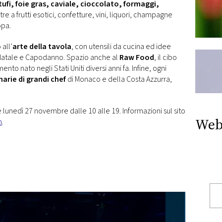
tufi, foie gras, caviale, cioccolato, formaggi,
oltre a frutti esotici, confetture, vini, liquori, champagne
opa.
all’
arte della tavola
, con utensili da cucina ed idee
i Natale e Capodanno. Spazio anche al
Raw Food
, il cibo
nto nato negli Stati Uniti diversi anni fa. Infine, ogni
narie di grandi chef
di Monaco e della Costa Azzurra,
e lunedì 27 novembre dalle 10 alle 19. Informazioni sul sito
Web
m
.