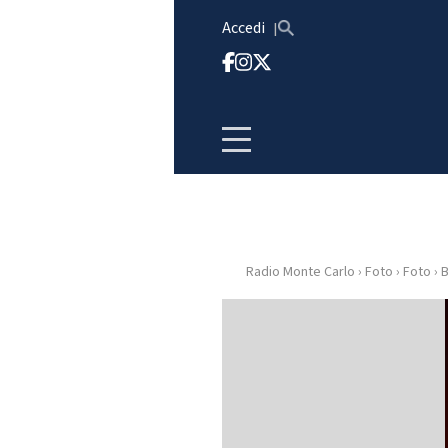
Vai al contenuto
Accedi
Radio Monte Carlo
›
Foto
›
Foto
›
B
HOME
RADIO
WEB
RADIO