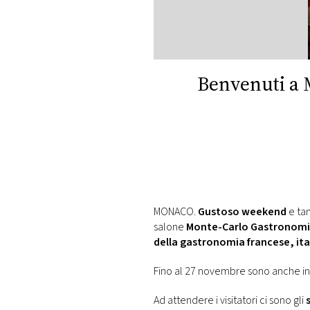
DI
MONACO
RMC
CONSIGLIA
Benvenuti a 
MONACO.
Gustoso weekend
e tan
salone
Monte-Carlo Gastronom
della gastronomia francese, ita
Fino al 27 novembre sono anche in
Ad attendere i visitatori ci sono gli