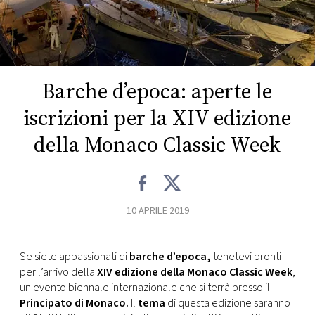
FOTO
CONCORSI
Barche d’epoca: aperte le
EVENTI
iscrizioni per la XIV edizione
della Monaco Classic Week
VIDEO
TV
10 APRILE 2019
PRINCIPATO
DI
Se siete appassionati di
barche d’epoca,
tenetevi pronti
MONACO
per l’arrivo della
XIV edizione della Monaco Classic Week
,
un evento biennale internazionale che si terrà presso il
Principato di Monaco.
Il
tema
di questa edizione saranno
RMC