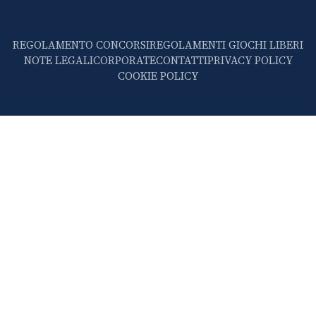
REGOLAMENTO CONCORSI
REGOLAMENTI GIOCHI LIBERI
NOTE LEGALI
CORPORATE
CONTATTI
PRIVACY POLICY
COOKIE POLICY