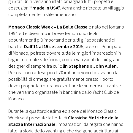
CONSIGLIA
gli Stati Uniti: verranno infatti omaggiati tutti i progetti e
costruzioni
“made in USA”.
Verrà anche ricreato un villaggio
completamente in stile americano.
Monaco Classic Week – La Belle Classe
è nato nel lontano
1994 ed è diventato in breve tempo uno degli
appuntamenti più importanti per tutti gli appassionati di
barche.
Dall’11 al 15 settembre 2019
, presso il Principato
di Monaco, potrete trovare tutte le migliori imbarcazioni in
legno mai realizzate finora, come i vari yacht dei più grandi
designer di sempre tra cui
Olin Stephens
e
John Alden.
Per ora sono attese più di 70 imbarcazioni che avranno la
possibilità di ormeggiare gratuitamente presso il porto,
dove i proprietari potranno sfruttare le numerose iniziative
che verranno organizzate in banchina dallo Yacht Club de
Monaco.
Durante la quattordicesima edizione del Monaco Classic
Week sarà presente la flotta di
Classiche Metriche della
Stazza Internazionale
, imbarcazioni da regata che hanno
fatto la storia dello yachting e che risalgono addirittura ai