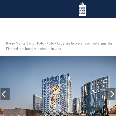
Vai al contenuto
Radio Monte Carlo
Radio Monte Carlo
›
Foto
›
Foto
›
Avveniristico e affascinante: guarda
HOME
l’incredibile hotel Morpheus, in Cina
RADIO
WEB
RADIO
PLAYLIST
NEWS