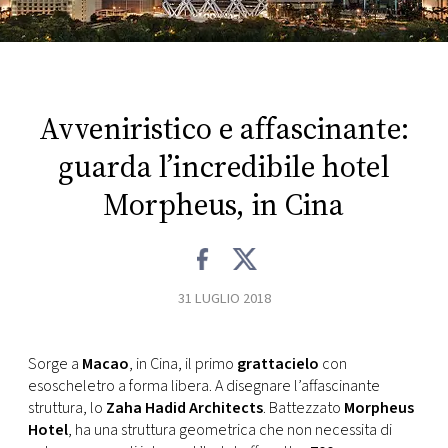
FOTO
CONCORSI
Avveniristico e affascinante:
EVENTI
guarda l’incredibile hotel
Morpheus, in Cina
VIDEO
TV
31 LUGLIO 2018
PRINCIPATO
DI
Sorge a
Macao
, in Cina, il primo
grattacielo
con
MONACO
esoscheletro a forma libera. A disegnare l’affascinante
struttura, lo
Zaha Hadid Architects
. Battezzato
Morpheus
Hotel
, ha una struttura geometrica che non necessita di
RMC