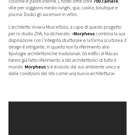
CONSIGLIA
colonne e pareti interne. L’hotel offre oltre
700 camere
,
ville per soggiorni medio-lunghi, spa, casino, boutique e
piscina. Dodici gli ascensori in vetro.
L’architetto Viviana Muscettola, a capo di questo progetto
per lo studio ZHA, ha dichiarato: «
Morpheus
combina la sua
disposizione con l’integrità strutturale e la forma scultorea. Il
design è intrigante, in quanto non fa riferimento alle
tipologie architettoniche tradizionali. Gli edifici di Macao
hanno già fatto riferimento a stili architettonici di tutto il
mondo.
Morpheus
si è evoluto dal suo ambiente unico e
dalle condizioni del sito come una nuova architettura».