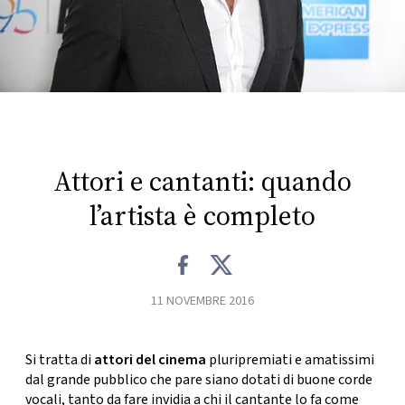
FOTO
CONCORSI
EVENTI
Attori e cantanti: quando
VIDEO
l’artista è completo
TV
PRINCIPATO
11 NOVEMBRE 2016
DI
MONACO
Si tratta di
attori del cinema
pluripremiati e amatissimi
dal grande pubblico che pare siano dotati di buone corde
RMC
vocali, tanto da fare invidia a chi il cantante lo fa come