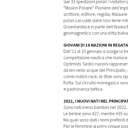
sue 31 spedizioni polari. I visitato
“Mission Polaire”. Pioniere dell’esp
scrittore, editore, regista, Malaur
polari cacciate dalle loro terre mil
Groenlandia e in parte dell’Alaska 
geomagnetico con una slitta traina
GIOVANI DI 16 NAZIONI IN REGA
Dall’11 al 15 gennaio si svolge la
competizione nautica che riunisce l
Optimists. Sedici nazioni rappresent
da ieri nelle acque del Principato,
come match race, le sfide sono ripa
flotta. Sul circuito monegasco so
e padronanza tattica.
2022, I NUOVI NATI NEL PRINCIPA
Sono nati meno bambini nel 2022, 86
Le bimbe sono 427, mentre 435 so
Ma quali sono stati i nomi preferiti 
Per le femmine ai primi cinque post