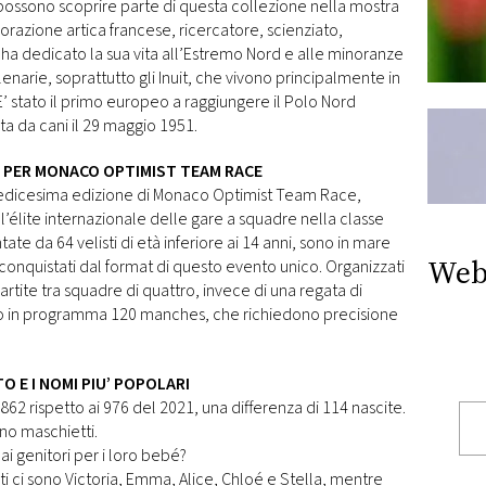
ri possono scoprire parte di questa collezione nella mostra
lorazione artica francese, ricercatore, scienziato,
ie ha dedicato la sua vita all’Estremo Nord e alle minoranze
lenarie, soprattutto gli Inuit, che vivono principalmente in
E’ stato il primo europeo a raggiungere il Polo Nord
ta da cani il 29 maggio 1951.
TA PER MONACO OPTIMIST TEAM RACE
 tredicesima edizione di Monaco Optimist Team Race,
’élite internazionale delle gare a squadre nella classe
ate da 64 velisti di età inferiore ai 14 anni, sono in mare
Web
 conquistati dal format di questo evento unico. Organizzati
rtite tra squadre di quattro, invece di una regata di
no in programma 120 manches, che richiedono precisione
TO E I NOMI PIU’ POPOLARI
2 rispetto ai 976 del 2021, una differenza di 114 nascite.
no maschietti.
dai genitori per i loro bebé?
i ci sono Victoria, Emma, Alice, Chloé e Stella, mentre