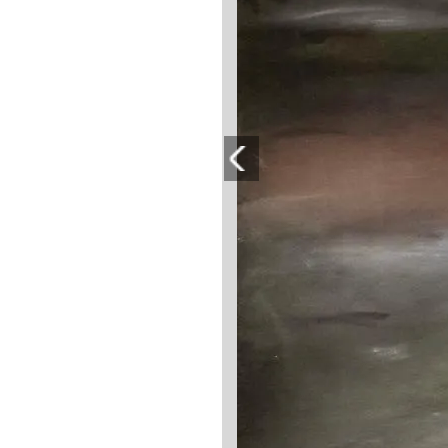
PLAYLIST
NEWS
FOTO
CONCORSI
EVENTI
VIDEO
TV
PRINCIPATO