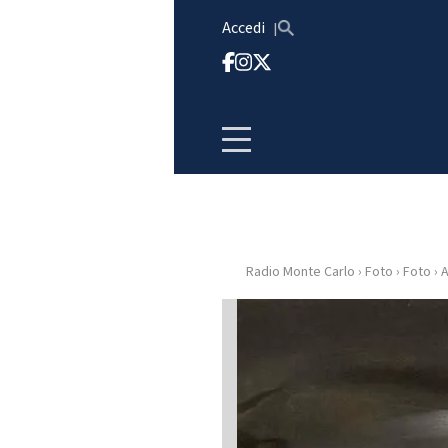
Vai al contenuto
Accedi
Radio Monte Carlo
›
Foto
›
Foto
›
A
HOME
RADIO
WEB
RADIO