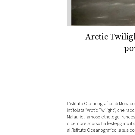
DI
MONACO
RMC
CONSIGLIA
Arctic Twilig
po
L’istituto Oceanografico di Monaco
intitolata “Arctic Twilight”, che rac
Malaurie, famoso etnologo francese e
dicembre scorso ha festeggiato il 
all’Istituto Oceanografico la sua col