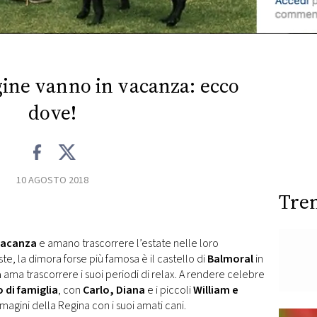
ine vanno in vacanza: ecco
dove!
10 AGOSTO 2018
Tre
acanza
e amano trascorrere l’estate nelle loro
ste, la dimora forse più famosa è il castello di
Balmoral
in
a
ama trascorrere i suoi periodi di relax. A rendere celebre
o di famiglia
, con
Carlo, Diana
e i piccoli
William e
mmagini della Regina con i suoi amati cani.