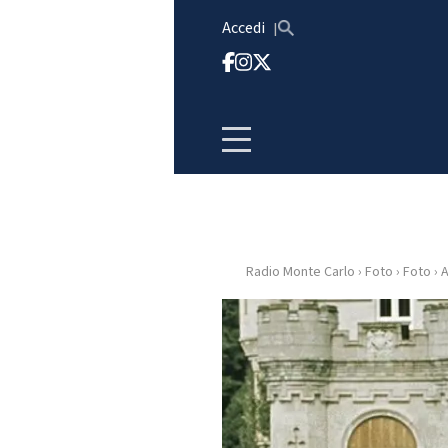
Vai al contenuto
Accedi
Radio Monte Carlo
›
Foto
›
Foto
›
A
HOME
RADIO
WEB
RADIO