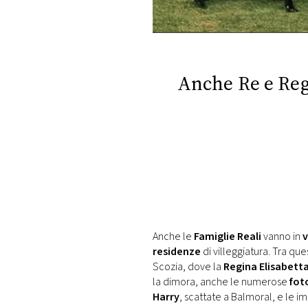
DI
MONACO
RMC
CONSIGLIA
Anche Re e Reg
Anche le
Famiglie Reali
vanno in
v
residenze
di villeggiatura. Tra que
Scozia, dove la
Regina Elisabett
la dimora, anche le numerose
fot
Harry
, scattate a Balmoral, e le i