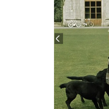
PLAYLIST
NEWS
FOTO
CONCORSI
EVENTI
VIDEO
TV
PRINCIPATO