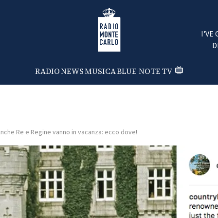
Radio Monte Carlo
I'VE
D
RADIO
NEWS
MUSICA
BLUE NOTE
TV
nche Re e Regine vanno in vacanza: ecco dove!