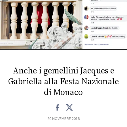
FOTO
CONCORSI
EVENTI
VIDEO
Anche i gemellini Jacques e
TV
Gabriella alla Festa Nazionale
di Monaco
PRINCIPATO
DI
MONACO
20 NOVEMBRE 2018
RMC