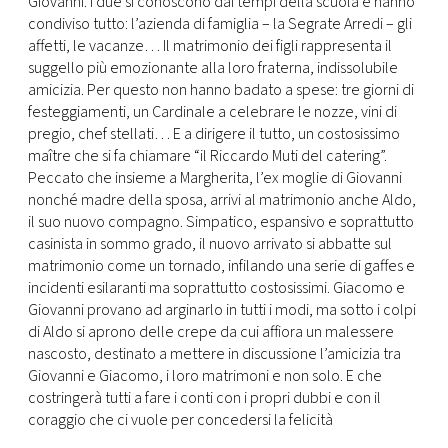
Giovanni. I due si conoscono dai tempi della scuola e hanno
CONSIGLIA
condiviso tutto: l’azienda di famiglia – la Segrate Arredi – gli
affetti, le vacanze… Il matrimonio dei figli rappresenta il
suggello più emozionante alla loro fraterna, indissolubile
amicizia. Per questo non hanno badato a spese: tre giorni di
festeggiamenti, un Cardinale a celebrare le nozze, vini di
pregio, chef stellati… E a dirigere il tutto, un costosissimo
maître che si fa chiamare “il Riccardo Muti del catering”.
Peccato che insieme a Margherita, l’ex moglie di Giovanni
nonché madre della sposa, arrivi al matrimonio anche Aldo,
il suo nuovo compagno. Simpatico, espansivo e soprattutto
casinista in sommo grado, il nuovo arrivato si abbatte sul
matrimonio come un tornado, infilando una serie di gaffes e
incidenti esilaranti ma soprattutto costosissimi. Giacomo e
Giovanni provano ad arginarlo in tutti i modi, ma sotto i colpi
di Aldo si aprono delle crepe da cui affiora un malessere
nascosto, destinato a mettere in discussione l’amicizia tra
Giovanni e Giacomo, i loro matrimoni e non solo. E che
costringerà tutti a fare i conti con i propri dubbi e con il
coraggio che ci vuole per concedersi la felicità