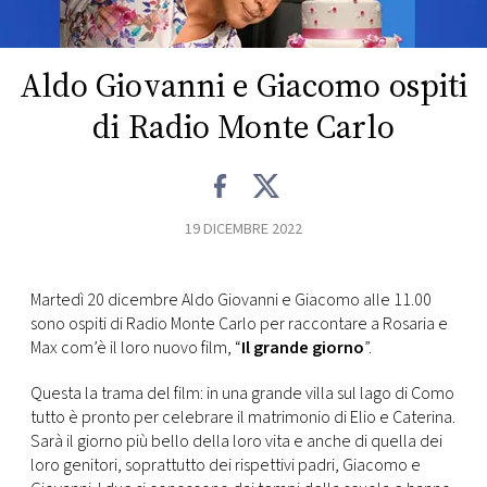
FOTO
Aldo Giovanni e Giacomo ospiti
CONCORSI
di Radio Monte Carlo
EVENTI
19 DICEMBRE 2022
VIDEO
TV
Martedì 20 dicembre Aldo Giovanni e Giacomo alle 11.00
sono ospiti di Radio Monte Carlo per raccontare a Rosaria e
Max com’è il loro nuovo film, “
Il grande giorno
”.
PRINCIPATO
DI
Questa la trama del film: in una grande villa sul lago di Como
MONACO
tutto è pronto per celebrare il matrimonio di Elio e Caterina.
Sarà il giorno più bello della loro vita e anche di quella dei
loro genitori, soprattutto dei rispettivi padri, Giacomo e
RMC