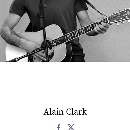
FOTO
CONCORSI
EVENTI
VIDEO
TV
PRINCIPATO
DI
MONACO
Alain Clark
RMC