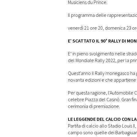
Musiciens du Prince.
Il programma delle rappresentazio
venerdì 21 ore 20, domenica 23 ore
E’ SCATTATO IL 90° RALLY DI MO
E’ in pieno svolgimento nelle strad
del Mondiale Rally 2022, per la pri
Quest’anno il Rally monegasco ha g
novanta edizioni e che appartiene a
Per questa ragione, l’Automobile Cl
celebre Piazza del Casinò. Gran fi
cerimonia di premiazione.
LE LEGGENDE DEL CALCIO CON LA
Partita di calcio allo Stadio Louis 
campo sono quelle dei Barbagiuans 