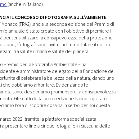
.mc
(anche in italiano).
ANCIA IL CONCORSO DI FOTOGRAFIA SULL’AMBIENTE
di Monaco (FPA2) lancia la seconda edizione del Premio di
io annuale è stato creato con l’obiettivo di premiare i
ità per sensibilizzare la consapevolezza della protezione
ione, i fotografi sono invitati ad immortalare il nostro
 legami tra salute umana e salute del pianeta.
to Premio per la Fotografia Ambientale – ha
esidente e amministratore delegato della Fondazione del
pportunità di celebrare la bellezza della natura, dando uno
li che dobbiamo affrontare. Evidenziando le
 Pianeta sano, desideriamo promuovere la consapevolezza
amento. Gli scatti della prima edizione hanno superato
ediamo l’ora di scoprire cosa ha in serbo per noi questa
0 marzo 2022, tramite la piattaforma specializzata
i a presentare fino a cinque fotografie in ciascuna delle