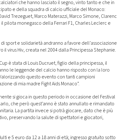
ciatori che hanno lasciato il segno, vinto tanto e che in
cipato e della squadra di calcio ufficiale del Monaco:
, David Trezeguet, Marco Materazzi, Marco Simone, Clarence Seedorf 
il pilota monegasco della Ferrari F1, Charles Leclerc e
va di sport e solidarietà andranno a favore dell’associazione
o il virus Hiv, creata nel 2004 dalla Principessa Stephanie.
s Cup è stata di Louis Ducruet, figlio della principessa, il
anno le leggende del calcio hanno risposto con la loro
Valorizzando questo evento con tanti campioni
azione di mia madre Fight Aids Monaco”.
lmente si gioca in questo periodo in occasione del Festival
Carlo, che però quest’anno è stato annullato e rimandato
itaria. La partita invece si potrà giocare, dato che è più
ativo, preservando la salute di spettatori e giocatori,
dulti e 5 euro da 12 a 18 anni di età; ingresso gratuito sotto