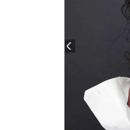
PLAYLIST
NEWS
FOTO
CONCORSI
EVENTI
VIDEO
TV
PRINCIPATO