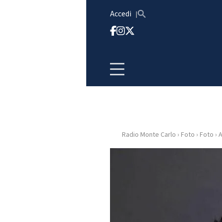
Vai al contenuto
Accedi
Radio Monte Carlo
›
Foto
›
Foto
›
A
HOME
RADIO
WEB
RADIO