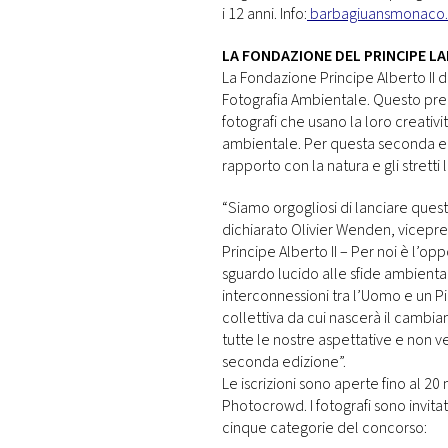
i 12 anni. Info:
barbagiuansmonaco
LA FONDAZIONE DEL PRINCIPE L
La Fondazione Principe Alberto II 
Fotografia Ambientale. Questo prem
fotografi che usano la loro creativ
ambientale. Per questa seconda ediz
rapporto con la natura e gli stretti
“Siamo orgogliosi di lanciare ques
dichiarato Olivier Wenden, vicepr
Principe Alberto II – Per noi è l’o
sguardo lucido alle sfide ambienta
interconnessioni tra l’Uomo e un
collettiva da cui nascerà il cambi
tutte le nostre aspettative e non v
seconda edizione”.
Le iscrizioni sono aperte fino al 2
Photocrowd. I fotografi sono invitat
cinque categorie del concorso: