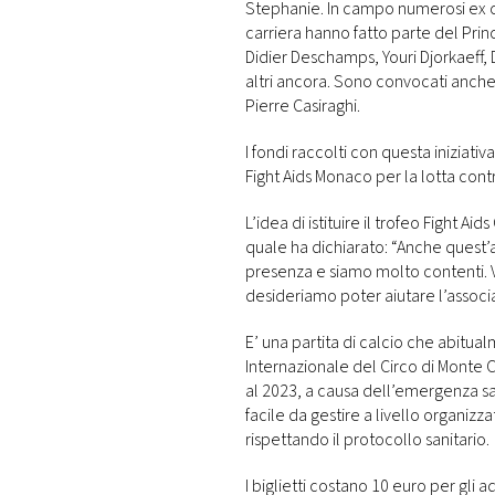
Stephanie. In campo numerosi ex cal
carriera hanno fatto parte del Prin
Didier Deschamps, Youri Djorkaeff
altri ancora. Sono convocati anche 
Pierre Casiraghi.
I fondi raccolti con questa iniziati
Fight Aids Monaco per la lotta contr
L’idea di istituire il trofeo Fight Aid
quale ha dichiarato: “Anche quest’
presenza e siamo molto contenti. 
desideriamo poter aiutare l’associ
E’ una partita di calcio che abitua
Internazionale del Circo di Monte 
al 2023, a causa dell’emergenza san
facile da gestire a livello organizz
rispettando il protocollo sanitario.
I biglietti costano 10 euro per gli a