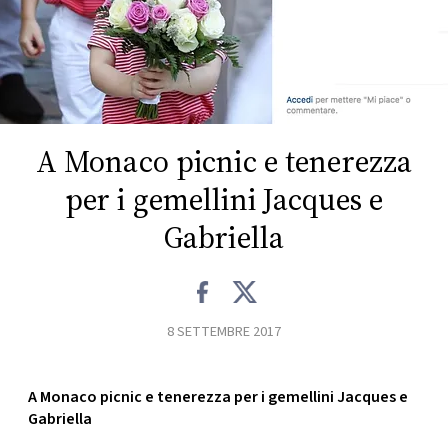
FOTO
CONCORSI
A Monaco picnic e tenerezza
EVENTI
per i gemellini Jacques e
VIDEO
Gabriella
TV
8 SETTEMBRE 2017
PRINCIPATO
DI
MONACO
A Monaco picnic e tenerezza per i gemellini Jacques e
Gabriella
RMC