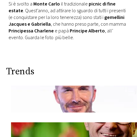
CONSIGLIA
Si è svolto a
Monte Carlo
il tradizionale
picnic di fine
estate
. Quest’anno, ad attirare lo sguardo di tutti i presenti
(e conquistare per la loro tenerezza) sono stati i
gemellini
Jacques e Gabriella
, che hanno preso parte, con mamma
Principessa Charlene
e papà
Principe Alberto
, all’
evento. Guarda le foto più belle.
Trends