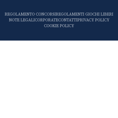
REGOLAMENTO CONCORSI
REGOLAMENTI GIOCHI LIBERI
NOTE LEGALI
CORPORATE
CONTATTI
PRIVACY POLICY
COOKIE POLICY