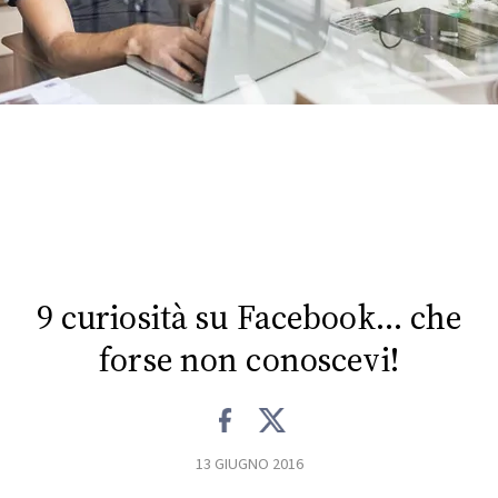
FOTO
CONCORSI
EVENTI
VIDEO
TV
9 curiosità su Facebook… che
forse non conoscevi!
PRINCIPATO
DI
MONACO
13 GIUGNO 2016
RMC