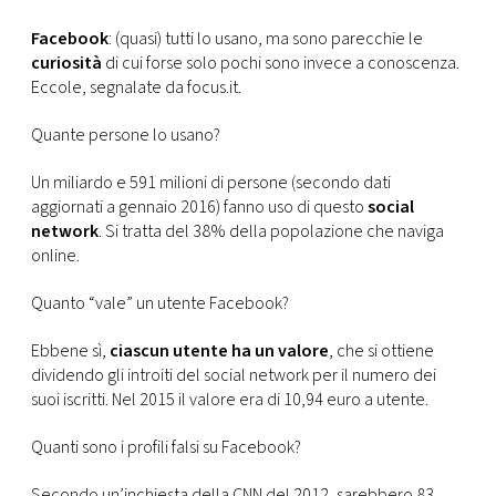
CONSIGLIA
Facebook
: (quasi) tutti lo usano, ma sono parecchie le
curiosità
di cui forse solo pochi sono invece a conoscenza.
Eccole, segnalate da focus.it.
Quante persone lo usano?
Un miliardo e 591 milioni di persone (secondo dati
aggiornati a gennaio 2016) fanno uso di questo
social
network
. Si tratta del 38% della popolazione che naviga
online.
Quanto “vale” un utente Facebook?
Ebbene sì,
ciascun utente ha un valore
, che si ottiene
dividendo gli introiti del social network per il numero dei
suoi iscritti. Nel 2015 il valore era di 10,94 euro a utente.
Quanti sono i profili falsi su Facebook?
Secondo un’inchiesta della CNN del 2012, sarebbero 83