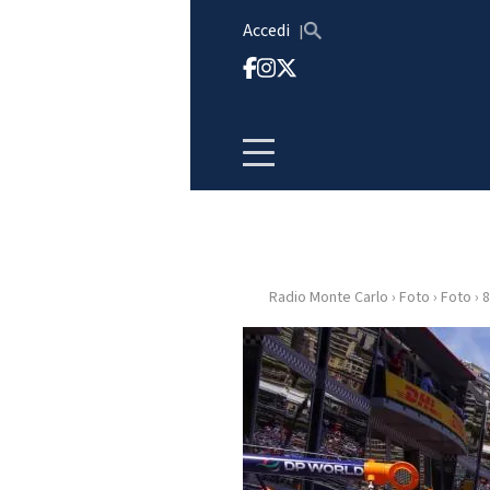
Vai al contenuto
Accedi
Radio Monte Carlo
›
Foto
›
Foto
›
8
HOME
RADIO
WEB
RADIO