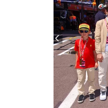
PLAYLIST
NEWS
FOTO
CONCORSI
EVENTI
VIDEO
TV
PRINCIPATO