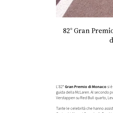
DI
MONACO
RMC
CONSIGLIA
82° Gran Premio 
d
L’82°
Gran Premio di Monaco
si è
guida della McLaren. Al secondo pos
Verstappen su Red Bull quarto, Lewi
Tante le celebrità che hanno assisti