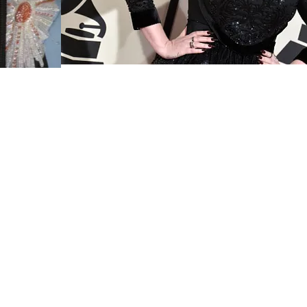
FOTO
CONCORSI
EVENTI
VIDEO
TV
PRINCIPATO
DI
MONACO
RMC