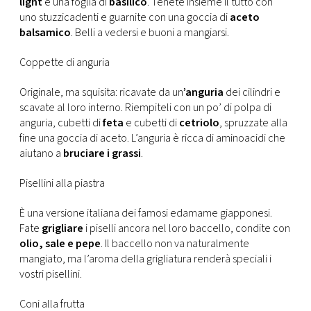
light
e una foglia di
basilico
. Tenete insieme il tutto con
uno stuzzicadenti e guarnite con una goccia di
aceto
balsamico
. Belli a vedersi e buoni a mangiarsi.
Coppette di anguria
Originale, ma squisita: ricavate da un
’anguria
dei cilindri e
scavate al loro interno. Riempiteli con un po’ di polpa di
anguria, cubetti di
feta
e cubetti di
cetriolo
, spruzzate alla
fine una goccia di aceto. L’anguria è ricca di aminoacidi che
aiutano a
bruciare i grassi
.
Pisellini alla piastra
È una versione italiana dei famosi edamame giapponesi.
Fate
grigliare
i piselli ancora nel loro baccello, condite con
olio, sale e pepe
. Il baccello non va naturalmente
mangiato, ma l’aroma della grigliatura renderà speciali i
vostri pisellini.
Coni alla frutta