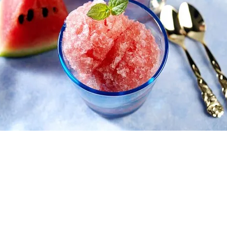
FOTO
CONCORSI
EVENTI
VIDEO
TV
PRINCIPATO
DI
MONACO
RMC