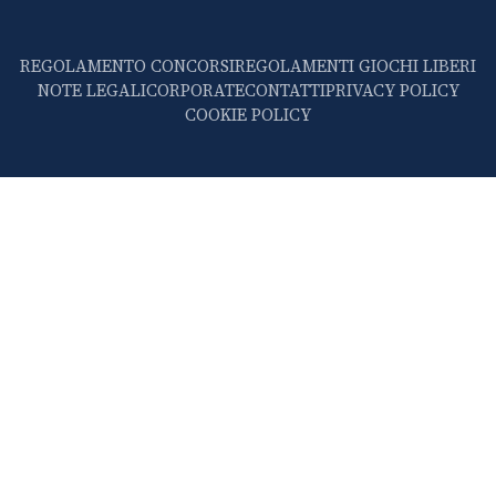
REGOLAMENTO CONCORSI
REGOLAMENTI GIOCHI LIBERI
NOTE LEGALI
CORPORATE
CONTATTI
PRIVACY POLICY
COOKIE POLICY