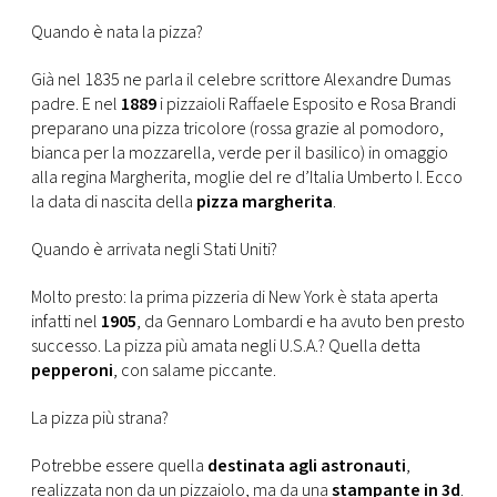
CONSIGLIA
Quando è nata la pizza?
Già nel 1835 ne parla il celebre scrittore Alexandre Dumas
padre. E nel
1889
i pizzaioli Raffaele Esposito e Rosa Brandi
preparano una pizza tricolore (rossa grazie al pomodoro,
bianca per la mozzarella, verde per il basilico) in omaggio
alla regina Margherita, moglie del re d’Italia Umberto I. Ecco
la data di nascita della
pizza margherita
.
Quando è arrivata negli Stati Uniti?
Molto presto: la prima pizzeria di New York è stata aperta
infatti nel
1905
, da Gennaro Lombardi e ha avuto ben presto
successo. La pizza più amata negli U.S.A.? Quella detta
pepperoni
, con salame piccante.
La pizza più strana?
Potrebbe essere quella
destinata agli astronauti
,
realizzata non da un pizzaiolo, ma da una
stampante in 3d
.