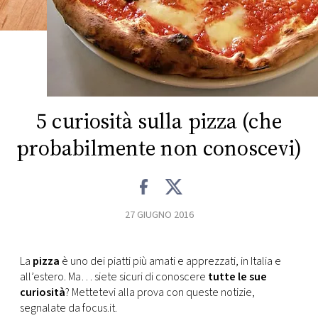
FOTO
CONCORSI
EVENTI
5 curiosità sulla pizza (che
probabilmente non conoscevi)
VIDEO
TV
27 GIUGNO 2016
PRINCIPATO
DI
La
pizza
è uno dei piatti più amati e apprezzati, in Italia e
MONACO
all’estero. Ma… siete sicuri di conoscere
tutte le sue
curiosità
? Mettetevi alla prova con queste notizie,
RMC
segnalate da focus.it.