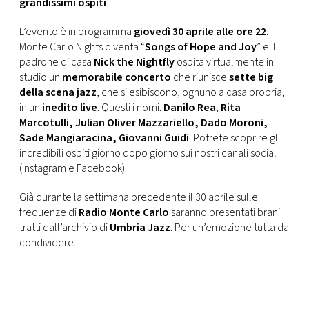
grandissimi ospiti
.
L’evento è in programma
giovedì 30 aprile alle ore 22
:
Monte Carlo Nights diventa “
Songs of Hope and Joy
” e il
padrone di casa
Nick the Nightfly
ospita virtualmente in
studio un
memorabile concerto
che riunisce
sette big
della scena jazz
, che si esibiscono, ognuno a casa propria,
in un
inedito live
. Questi i nomi:
Danilo Rea
,
Rita
Marcotulli, Julian Oliver Mazzariello, Dado Moroni,
Sade Mangiaracina, Giovanni Guidi
. Potrete scoprire gli
incredibili ospiti giorno dopo giorno sui nostri canali social
(Instagram e Facebook).
Già durante la settimana precedente il 30 aprile sulle
frequenze di
Radio Monte Carlo
saranno presentati brani
tratti dall’archivio di
Umbria Jazz
. Per un’emozione tutta da
condividere.