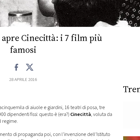
 apre Cinecittà: i 7 film più
famosi
28 APRILE 2016
Tre
inquemila di aiuole e giardini, 16 teatri di posa, tre
00 dipendenti fissi: questo è (era?)
Cinecittà
, voluta da
l regime.
mento di propaganda poi, con l’invenzione dell’Istituto