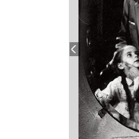
PLAYLIST
NEWS
FOTO
CONCORSI
EVENTI
VIDEO
TV
PRINCIPATO