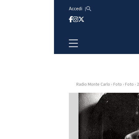
Vai al contenuto
Accedi
Radio Monte Carlo
›
Foto
›
Foto
›
2
HOME
RADIO
WEB
RADIO