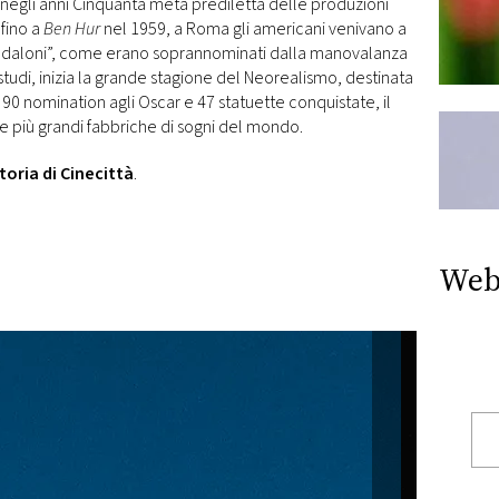
 negli anni Cinquanta meta prediletta delle produzioni
fino a
Ben Hur
nel 1959, a Roma gli americani venivano a
 “sandaloni”, come erano soprannominati dalla manovalanza
i studi, inizia la grande stagione del Neorealismo, destinata
 90 nomination agli Oscar e 47 statuette conquistate, il
le più grandi fabbriche di sogni del mondo.
storia di Cinecittà
.
Web