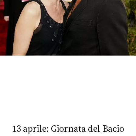
FOTO
CONCORSI
EVENTI
VIDEO
TV
PRINCIPATO
DI
MONACO
13 aprile: Giornata del Bacio
RMC