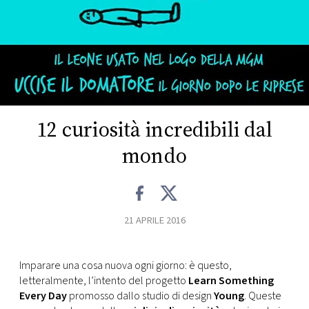
FOTO
CONCORSI
EVENTI
12 curiosità incredibili dal
VIDEO
mondo
TV
21 APRILE 2016
PRINCIPATO
DI
MONACO
Imparare una cosa nuova ogni giorno: è questo,
letteralmente, l’intento del progetto
Learn Something
Every Day
promosso dallo studio di design
Young
. Queste
RMC