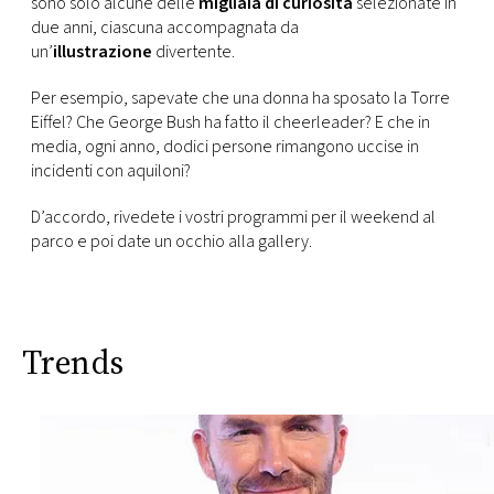
sono solo alcune delle
migliaia di curiosità
selezionate in
CONSIGLIA
due anni, ciascuna accompagnata da
un’
illustrazione
divertente.
Per esempio, sapevate che una donna ha sposato la Torre
Eiffel? Che George Bush ha fatto il cheerleader? E che in
media, ogni anno, dodici persone rimangono uccise in
incidenti con aquiloni?
D’accordo, rivedete i vostri programmi per il weekend al
parco e poi date un occhio alla gallery.
Trends