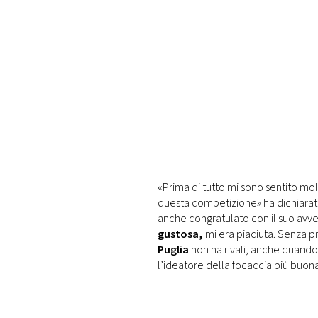
«Prima di tutto mi sono sentito mol
questa competizione» ha dichiarato
anche congratulato con il suo avver
gustosa,
mi era piaciuta. Senza p
Puglia
non ha rivali, anche quando 
l’ideatore della focaccia più buona 