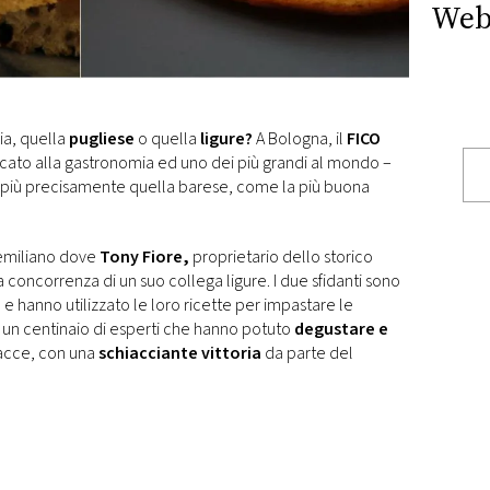
Web
ia, quella
pugliese
o quella
ligure?
A Bologna, il
FICO
ato alla gastronomia ed uno dei più grandi al mondo –
, più precisamente quella barese, come la più buona
 emiliano dove
Tony Fiore,
proprietario dello storico
a concorrenza di un suo collega ligure. I due sfidanti sono
da e hanno utilizzato le loro ricette per impastare le
 un centinaio di esperti che hanno potuto
degustare
e
acce, con una
schiacciante vittoria
da parte del