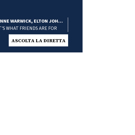
ONNE WARWICK, ELTON JOHN,
VIE WONDER, GLADYS KNIGHT
'S WHAT FRIENDS ARE FOR
ASCOLTA LA DIRETTA