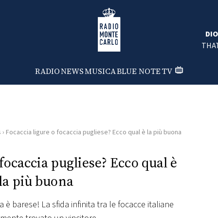
Radio Monte Carlo
DI
STE
THAT
RADIO
NEWS
MUSICA
BLUE NOTE
TV
s
›
Focaccia ligure o focaccia pugliese? Ecco qual è la più buona
 focaccia pugliese? Ecco qual è
la più buona
 è barese! La sfida infinita tra le focacce italiane