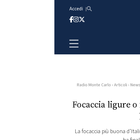
Vai al contenuto
Accedi
Radio Monte Carlo
›
Articoli
›
New
HOME
Focaccia ligure o
RADIO
WEB
RADIO
La focaccia più buona d’Italia