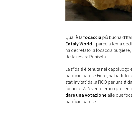
DI
MONACO
RMC
CONSIGLIA
Qual è la
focaccia
più buona d’Ital
Eataly World
– parco a tema dedic
ha decretato la focaccia pugliese
della nostra Penisola.
La sfida si è tenuta nel capoluogo
panificio barese Fiore, ha battuto l
stati invitati dalla FICO per una sfi
focacce. All’evento erano presenti
dare una votazione
alle due foc
panificio barese.