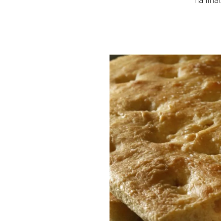
ha fina
PLAYLIST
NEWS
FOTO
CONCORSI
EVENTI
VIDEO
TV
PRINCIPATO