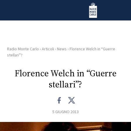
Vai al contenuto
Radio Monte Carlo
Radio Monte Carlo
›
Articoli
›
News
›
Florence Welch in “Guerre
HOME
stellari”?
RADIO
Florence Welch in “Guerre
stellari”?
WEB
RADIO
PLAYLIST
5 GIUGNO 2013
NEWS