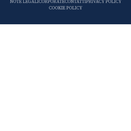
NOTE LEGALI
CORPORATE
CONTATTI
PRIVACY POLICY
COOKIE POLICY