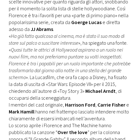
CONSIGLIA
scelte innovative per quanto riguarda gli attori, snobbando
per il momento la solita lista di stelle hollywoodiane. Così
Florence è tra i favoriti per una «parte di primo piano» nella
popolarissima serie, creata da
Goerge Lucas
e diretta
adesso da
JJ Abrams
.
«
Ha già fatto qualcosa al cinema, ma è stato il suo modo di
stare sul palco a suscitare interesse
», ha spiegato una fonte.
«
Quasi tutte le attrici di Hollywood aspirano a un ruolo nei
nuovi film, ma noi preferiamo puntare su volti inaspettati.
Florence è tra i papabili per un ruolo importante che potrebbe
trasformarla dal giorno alla notte in una stella del grande
schermo
». La Lucasfilm, che ora fa capo a Disney, ha fissato
la data di uscita di «Star Wars: Episode VII» per il 2015,
chiedendo all’autore di «Toy Story 3»
Michael Arndt
, di
occuparsi della sceneggiatura.
I membri del cast originale,
Harrison Ford
,
Carrie Fisher
e
Mark Hamill
hanno nel frattempo lasciato intendere molto
chiaramente di essersi imbarcati nell’avventura.
Lo scorso aprile i Florence and The Machine hanno
pubblicato la canzone “
Over the love
” per la colonna
sonora di “Il Grande Gatsby”. Il secondo album della band,