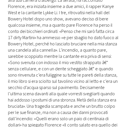
alla sua camera d’albergo. La serata, ha raccontato
Florence, era iniziata insieme a due amici, il rapper Kanye
West e la cantante Lykke Li. I tre, ritrovatisi nella hall del
Bowery Hotel dopo uno show, avevano deciso di bere
qualcosa insieme, ma a quanto pare Florence ha perso il
conto dei bicchieri ordinati: «Penso che mi sarò fatta circa
17 dirty Martini» ha ammesso «e per sbaglio ho dato fuoco al
Bowery Hotel, perché ho lasciato bruciare nella mia stanza
una candela alla cannella». L’incendio, a quanto pare,
sarebbe scoppiato mentre la cantante era priva di sensi:
«Sono svenuta con indosso il mio vestito strappato â€“
senza cellulare, e con un dente scheggiato â€“ e quando
sono rinvenuta c’era fuliggine su tutte le pareti della stanza,
il mio libro si era sciolto sul tavolino vicino al letto e c’era un
secchio d’acqua sparso sul pavimento. Decisamente
l’ultima scena davanti alla quale vorresti svegliarti quando
hai addosso i postumi di una sbronza. Metà della stanza era
bruciata». Una tragedia scampata e anche un brutto colpo
per le sue finanze, ma non a causa dei danni provocati
dall’incendio: «Quelli erano solo un paio di centinaia di
dollari» ha spiegato Florence «Il conto salato era quello dei