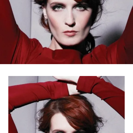
FOTO
CONCORSI
EVENTI
VIDEO
TV
PRINCIPATO
DI
MONACO
RMC