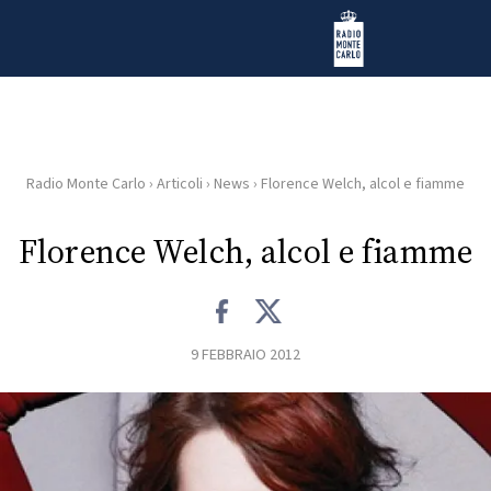
Vai al contenuto
Radio Monte Carlo
Radio Monte Carlo
›
Articoli
›
News
›
Florence Welch, alcol e fiamme
HOME
Florence Welch, alcol e fiamme
RADIO
WEB
RADIO
9 FEBBRAIO 2012
PLAYLIST
NEWS