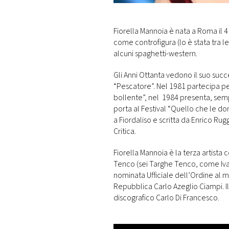
DI
MONACO
Fiorella Mannoia è nata a Roma il 
come controfigura (lo è stata tra le
RMC
alcuni spaghetti-western.
CONSIGLIA
Gli Anni Ottanta vedono il suo suc
“Pescatore”. Nel 1981 partecipa pe
bollente”, nel 1984 presenta, semp
porta al Festival “Quello che le d
a Fiordaliso e scritta da Enrico Rug
Critica.
Fiorella Mannoia è la terza artista
Tenco (sei Targhe Tenco, come Ivano
nominata Ufficiale dell’Ordine al m
Repubblica Carlo Azeglio Ciampi. Il
discografico Carlo Di Francesco.