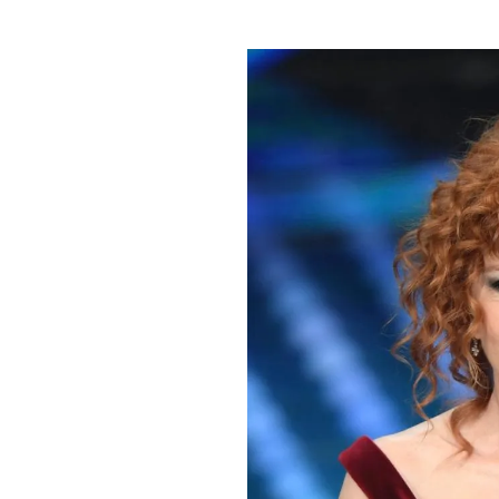
PLAYLIST
NEWS
FOTO
CONCORSI
EVENTI
VIDEO
TV
PRINCIPATO