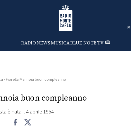
Radio Monte Carlo
M
RADIO
NEWS
MUSICA
BLUE NOTE
TV
ca
›
Fiorella Mannoia buon compleanno
annoia buon compleanno
ista è nata il 4 aprile 1954