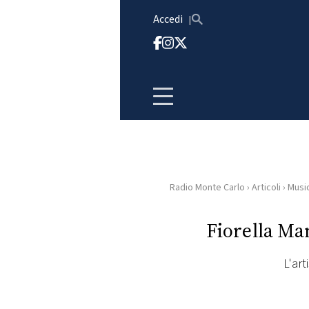
Vai al contenuto
Accedi
Radio Monte Carlo
›
Articoli
›
Musi
HOME
Fiorella M
RADIO
L'art
WEB
RADIO