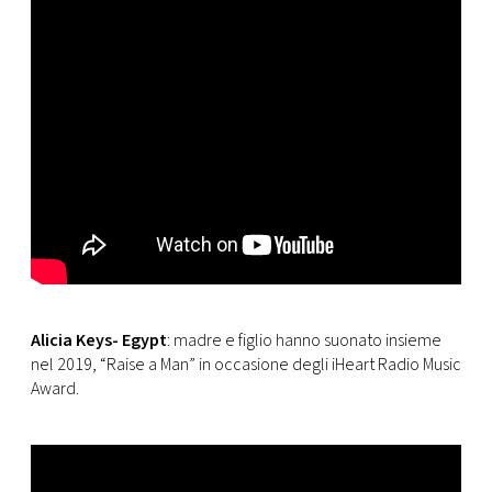
Alicia Keys- Egypt
: madre e figlio hanno suonato insieme
nel 2019, “Raise a Man” in occasione degli iHeart Radio Music
Award.