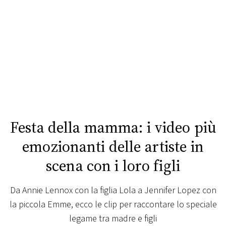
FOTO
CONCORSI
EVENTI
VIDEO
Festa della mamma: i video più
TV
emozionanti delle artiste in
scena con i loro figli
PRINCIPATO
DI
MONACO
Da Annie Lennox con la figlia Lola a Jennifer Lopez con
la piccola Emme, ecco le clip per raccontare lo speciale
RMC
legame tra madre e figli