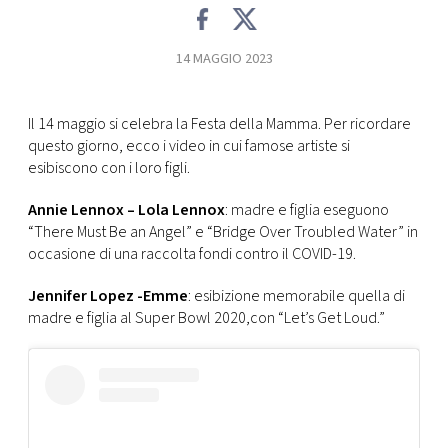
CONSIGLIA
14 MAGGIO 2023
Il 14 maggio si celebra la Festa della Mamma. Per ricordare
questo giorno, ecco i video in cui famose artiste si
esibiscono con i loro figli.
Annie Lennox – Lola Lennox
: madre e figlia eseguono
“There Must Be an Angel” e “Bridge Over Troubled Water” in
occasione di una raccolta fondi contro il COVID-19.
Jennifer Lopez -Emme
: esibizione memorabile quella di
madre e figlia al Super Bowl 2020,con “Let’s Get Loud.”