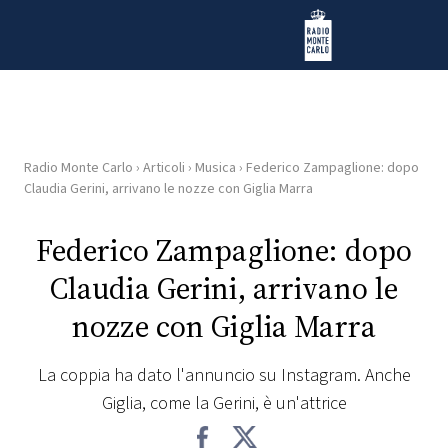
Vai al contenuto
Radio Monte Carlo
Radio Monte Carlo
›
Articoli
›
Musica
›
Federico Zampaglione: dopo
HOME
Claudia Gerini, arrivano le nozze con Giglia Marra
RADIO
Federico Zampaglione: dopo
Claudia Gerini, arrivano le
WEB
RADIO
nozze con Giglia Marra
PLAYLIST
La coppia ha dato l'annuncio su Instagram. Anche
Giglia, come la Gerini, è un'attrice
NEWS