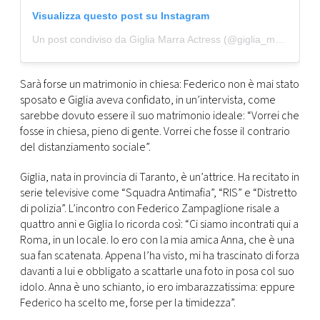
Visualizza questo post su Instagram
Un post condiviso da Giglia Marra Actress (@giglia_marra_)
Sarà forse un matrimonio in chiesa: Federico non è mai stato
sposato e Giglia aveva confidato, in un’intervista, come
sarebbe dovuto essere il suo matrimonio ideale: “Vorrei che
fosse in chiesa, pieno di gente. Vorrei che fosse il contrario
del distanziamento sociale”.
Giglia, nata in provincia di Taranto, è un’attrice. Ha recitato in
serie televisive come “Squadra Antimafia”, “RIS” e “Distretto
di polizia”. L’incontro con Federico Zampaglione risale a
quattro anni e Giglia lo ricorda così: “Ci siamo incontrati qui a
Roma, in un locale. Io ero con la mia amica Anna, che è una
sua fan scatenata. Appena l’ha visto, mi ha trascinato di forza
davanti a lui e obbligato a scattarle una foto in posa col suo
idolo. Anna è uno schianto, io ero imbarazzatissima: eppure
Federico ha scelto me, forse per la timidezza”.