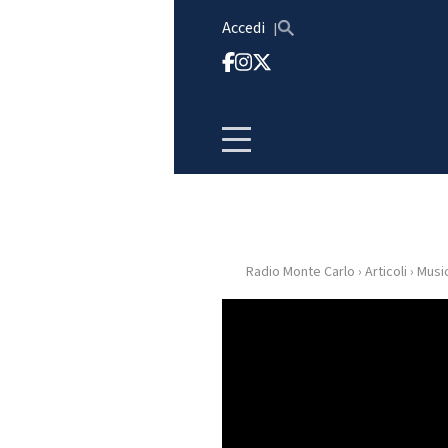
Vai al contenuto
Accedi
Radio Monte Carlo
›
Articoli
›
Musi
HOME
RADIO
WEB
RADIO