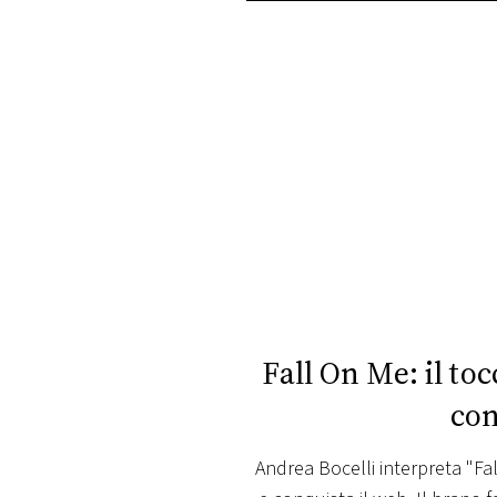
PLAYLIST
NEWS
FOTO
CONCORSI
EVENTI
VIDEO
Fall On Me: il to
con
TV
Andrea Bocelli interpreta "Fa
PRINCIPATO