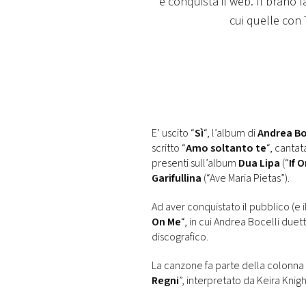
e conquista il web. Il brano f
DI
MONACO
cui quelle con 
RMC
CONSIGLIA
E’ uscito “
Sì
“, l’album di
Andrea Bo
scritto “
Amo soltanto te
“, canta
presenti sull’album
Dua Lipa
(“
If 
Garifullina
(“Ave Maria Pietas”).
Ad aver conquistato il pubblico (e il
On Me
“, in cui Andrea Bocelli duet
discografico.
La canzone fa parte della colonna 
Regni
”, interpretato da Keira Kni