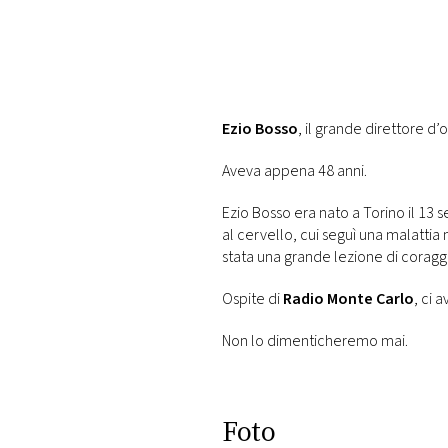
DI
MONACO
RMC
CONSIGLIA
Ezio Bosso
, il grande direttore d
Aveva appena 48 anni.
Ezio Bosso era nato a Torino il 13
al cervello, cui seguì una malatti
stata una grande lezione di coraggi
Ospite di
Radio Monte Carlo
, ci 
Non lo dimenticheremo mai.
Foto