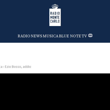
Radio Monte Carlo
RADIO
NEWS
MUSICA
BLUE NOTE
TV
ca
›
Ezio Bosso, addio