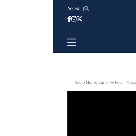
Vai al contenuto
Accedi
Radio Monte Carlo
›
Articoli
›
Musi
HOME
RADIO
WEB
RADIO