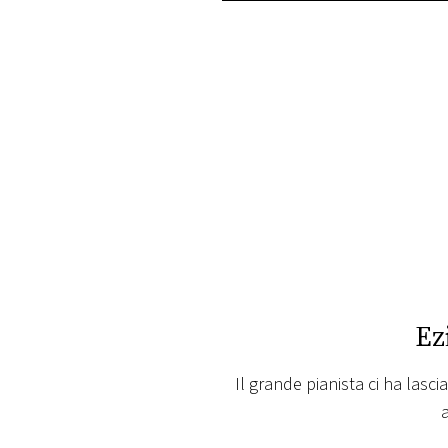
PLAYLIST
NEWS
FOTO
CONCORSI
EVENTI
VIDEO
Ez
TV
Il grande pianista ci ha lasci
PRINCIPATO