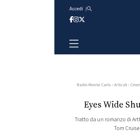
Vai al contenuto
Accedi
Radio Monte Carlo
›
Articoli
›
Cine
HOME
Eyes Wide Shut:
RADIO
Tratto da un romanzo di Arth
WEB
Tom Cruise 
RADIO