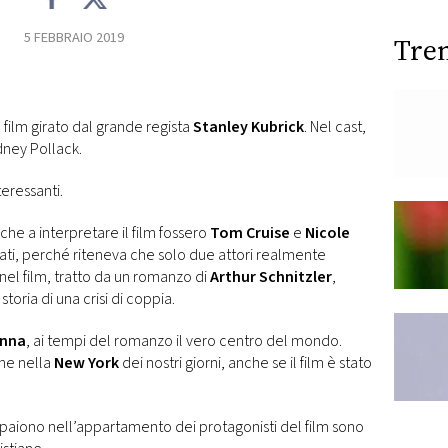
5 FEBBRAIO 2019
Tre
o film girato dal grande regista
Stanley Kubrick
. Nel cast,
ney Pollack.
teressanti.
 che a interpretare il film fossero
Tom Cruise
e
Nicole
ati, perché riteneva che solo due attori realmente
 nel film, tratto da un romanzo di
Arthur Schnitzler
,
oria di una crisi di coppia.
enna
, ai tempi del romanzo il vero centro del mondo.
ne nella
New York
dei nostri giorni, anche se il film è stato
aiono nell’appartamento dei protagonisti del film sono