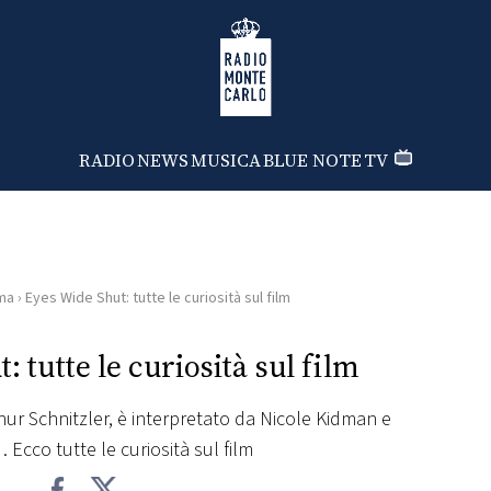
Radio Monte Carlo
RADIO
NEWS
MUSICA
BLUE NOTE
TV
ma
›
Eyes Wide Shut: tutte le curiosità sul film
 tutte le curiosità sul film
ur Schnitzler, è interpretato da Nicole Kidman e
. Ecco tutte le curiosità sul film