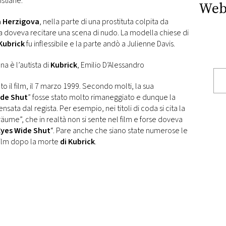
istiane.
Web
a Herzigova
, nella parte di una prostituta colpita da
a doveva recitare una scena di nudo. La modella chiese di
Kubrick
fu inflessibile e la parte andò a Julienne Davis.
a è l’autista di
Kubrick
, Emilio D’Alessandro
o il film, il 7 marzo 1999. Secondo molti, la sua
ide Shut
” fosse stato molto rimaneggiato e dunque la
nsata dal regista. Per esempio, nei titoli di coda si cita la
ume”, che in realtà non si sente nel film e forse doveva
Eyes Wide Shut
“. Pare anche che siano state numerose le
 film dopo la morte
di Kubrick
.