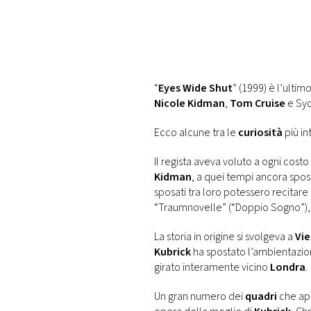
PLAYLIST
NEWS
“
Eyes Wide Shut
” (1999) è l’ultim
FOTO
Nicole Kidman
,
Tom Cruise
e Syd
Ecco alcune tra le
curiosità
più in
CONCORSI
Il regista aveva voluto a ogni costo
Kidman
, a quei tempi ancora spos
EVENTI
sposati tra loro potessero recitare
“Traumnovelle” (“Doppio Sogno”), st
VIDEO
La storia in origine si svolgeva a
Vi
Kubrick
ha spostato l’ambientazio
TV
girato interamente vicino
Londra
.
Un gran numero dei
quadri
che app
PRINCIPATO