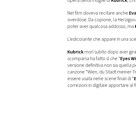
opera della moglie di
Kubrick
, Chr
DI
MONACO
Nel film doveva recitare anche
Ev
overdose. Da copione, la Herzigov
poter aver qualcosa addosso, ma
RMC
CONSIGLIA
L’edicolante che appare in una scen
Kubrick
morì subito dopo aver girat
scomparsa ha fatto sì che “
Eyes W
versione definitiva non sia quella pe
canzone “Wien, du Stadt meiner Trä
essere usata nelle scene finali di “
correzioni in digitale apportare al