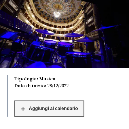
FOTO
CONCORSI
EVENTI
VIDEO
Tipologia: Musica
TV
Data di inizio:
28/12/2022
PRINCIPATO
DI
MONACO
RMC