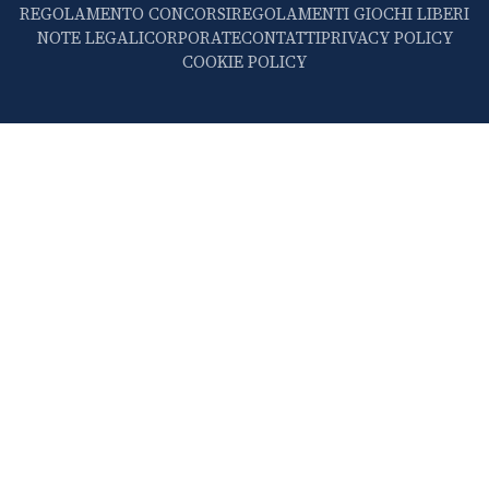
REGOLAMENTO CONCORSI
REGOLAMENTI GIOCHI LIBERI
NOTE LEGALI
CORPORATE
CONTATTI
PRIVACY POLICY
COOKIE POLICY