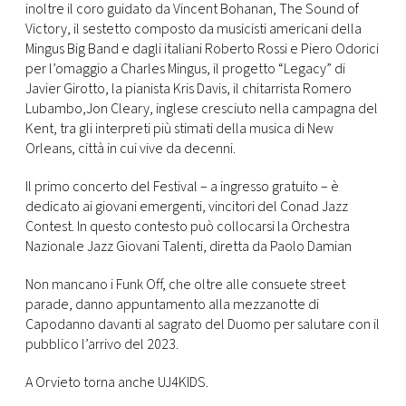
inoltre il coro guidato da Vincent Bohanan, The Sound of
Victory, il sestetto composto da musicisti americani della
Mingus Big Band e dagli italiani Roberto Rossi e Piero Odorici
per l’omaggio a Charles Mingus, il progetto “Legacy” di
Javier Girotto, la pianista Kris Davis, il chitarrista Romero
Lubambo,Jon Cleary, inglese cresciuto nella campagna del
Kent, tra gli interpreti più stimati della musica di New
Orleans, città in cui vive da decenni.
Il primo concerto del Festival – a ingresso gratuito – è
dedicato ai giovani emergenti, vincitori del Conad Jazz
Contest. In questo contesto può collocarsi la Orchestra
Nazionale Jazz Giovani Talenti, diretta da Paolo Damian
Non mancano i Funk Off, che oltre alle consuete street
parade, danno appuntamento alla mezzanotte di
Capodanno davanti al sagrato del Duomo per salutare con il
pubblico l’arrivo del 2023.
A Orvieto torna anche UJ4KIDS.