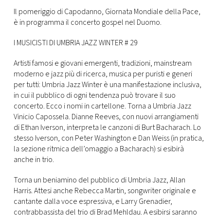
Il pomeriggio di Capodanno, Giornata Mondiale della Pace,
è in programma il concerto gospel nel Duomo.
I MUSICISTI DI UMBRIA JAZZ WINTER # 29
Artisti famosi e giovani emergenti, tradizioni, mainstream
moderno e jazz più di ricerca, musica per puristi e generi
per tutti: Umbria Jazz Winter è una manifestazione inclusiva,
in cui il pubblico di ogni tendenza può trovare il suo
concerto. Ecco i nomi in cartellone. Torna a Umbria Jazz
Vinicio Capossela. Dianne Reeves, con nuovi arrangiamenti
di Ethan Iverson, interpreta le canzoni di Burt Bacharach. Lo
stesso Iverson, con Peter Washington e Dan Weiss (in pratica,
la sezione ritmica dell’omaggio a Bacharach) si esibirà
anche in trio.
Torna un beniamino del pubblico di Umbria Jazz, Allan
Harris. Attesi anche Rebecca Martin, songwriter originale e
cantante dalla voce espressiva, e Larry Grenadier,
contrabbassista del trio di Brad Mehldau. A esibirsi saranno