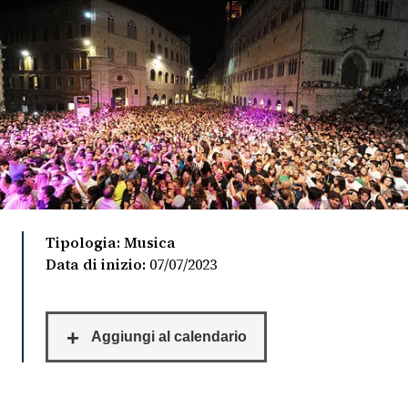
FOTO
CONCORSI
EVENTI
VIDEO
Tipologia: Musica
TV
Data di inizio:
07/07/2023
PRINCIPATO
DI
MONACO
RMC