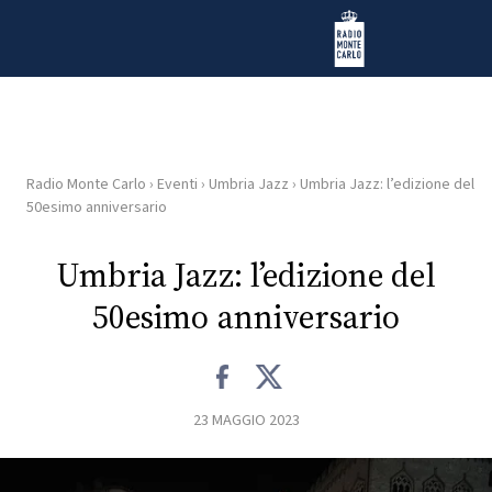
Vai al contenuto
Radio Monte Carlo
Radio Monte Carlo
›
Eventi
›
Umbria Jazz
›
Umbria Jazz: l’edizione del
HOME
50esimo anniversario
RADIO
Umbria Jazz: l’edizione del
50esimo anniversario
WEB
RADIO
PLAYLIST
23 MAGGIO 2023
NEWS