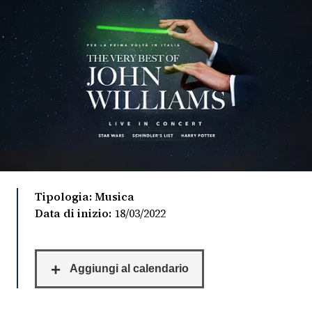
FOTO
CONCORSI
EVENTI
VIDEO
TV
Tipologia: Musica
Data di inizio:
18/03/2022
PRINCIPATO
DI
MONACO
RMC