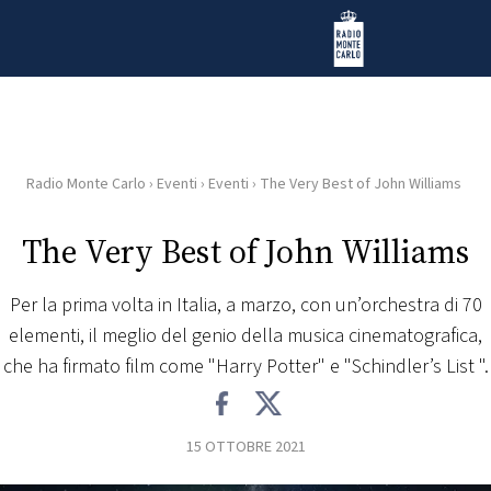
Vai al contenuto
Radio Monte Carlo
Radio Monte Carlo
›
Eventi
›
Eventi
›
The Very Best of John Williams
HOME
The Very Best of John Williams
RADIO
Per la prima volta in Italia, a marzo, con un’orchestra di 70
WEB
elementi, il meglio del genio della musica cinematografica,
RADIO
che ha firmato film come "Harry Potter" e "Schindler’s List ".
PLAYLIST
15 OTTOBRE 2021
NEWS