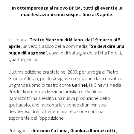
CONSIGLIA
In ottemperanza al nuovo DPCM, tutti gli eventi e le
manifestazioni sono sospesi fino al 3 aprile.
In scena al
Teatro Manzoni di Milano
,
dal 19 marzo al 5
aprile
, un vero classico della commedia: “
Se devi dire una
bugia dilla grossa
“, cavallo di battaglia della Ditta Dorelli,
Quattrini, Guida.
L’ultima edizione era stata nel 2000. per la regia di Pietro
Garinei. Adesso, per festeggiare i cento anni dalla nascita di
un grande uomo di teatro come
Garinei
, la Ginevra Media
Production (con la direzione artistica di Gianluca
Ramazzotti) ha allestito una nuova produzione dello
spettacolo, che racconta la vicende di un ministro
desideroso di intrattenere una relazione con una
esponente dell’opposizione.
Protagonisti
Antonio Catania, Gianluca Ramazzotti,