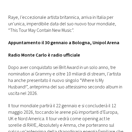
CONSIGLIA
Raye, l’eccezionale artista britannica, arriva in Italia per
un’unica, imperdibile data del suo nuovo tour mondiale,
“This Tour May Contain New Music”.
Appuntamento il 30 gennaio a Bologna, Unipol Arena
Radio Monte Carlo è radio ufficiale
Dopo aver conquistato sei Brit Award in un solo anno, tre
nomination ai Grammy e oltre 10 miliardi di stream, l’artista
ha anche presentato il nuovo singolo “Where Is My
Husband!”, anteprima del suo attesissimo secondo album in
uscita nel 2026.
Il tour mondiale partirà il 22 gennaio e si concluderà il 12
maggio 2026, toccando le arene più importanti d’Europa,
UK e Nord America. Il tour vedrà come opening act le
sorelle di RAYE, Absolutely e Amma, che porteranno sul
palco un’anteprima della straordinaria energia familiare che