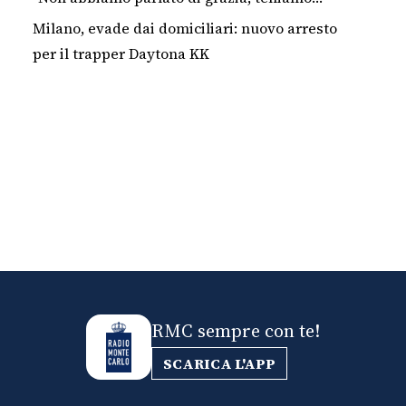
profilo basso"
Milano, evade dai domiciliari: nuovo arresto
per il trapper Daytona KK
RMC sempre con te!
SCARICA L'APP