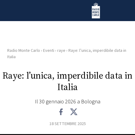
Vai al contenuto
Radio Monte Carlo
Radio Monte Carlo
›
Eventi
›
raye
›
Raye: l’unica, imperdibile data in
HOME
Italia
RADIO
Raye: l’unica, imperdibile data in
Italia
WEB
RADIO
Il 30 gennaio 2026 a Bologna
PLAYLIST
18 SETTEMBRE 2025
NEWS