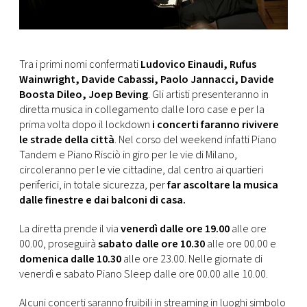
Tra i primi nomi confermati
Ludovico Einaudi, Rufus
Wainwright, Davide Cabassi, Paolo Jannacci, Davide
Boosta Dileo, Joep Beving
. Gli artisti presenteranno in
diretta musica in collegamento dalle loro case e per la
prima volta dopo il lockdown
i concerti faranno rivivere
le strade della città
. Nel corso del weekend infatti Piano
Tandem e Piano Risciò in giro per le vie di Milano,
circoleranno per le vie cittadine, dal centro ai quartieri
periferici, in totale sicurezza, per
far ascoltare la musica
dalle finestre e dai balconi di casa.
La diretta prende il via
venerdì dalle ore 19.00
alle ore
00.00, proseguirà
sabato dalle ore 10.30
alle ore 00.00 e
domenica dalle 10.30
alle ore 23.00. Nelle giornate di
venerdì e sabato Piano Sleep dalle ore 00.00 alle 10.00.
Alcuni concerti saranno fruibili in streaming in luoghi simbolo