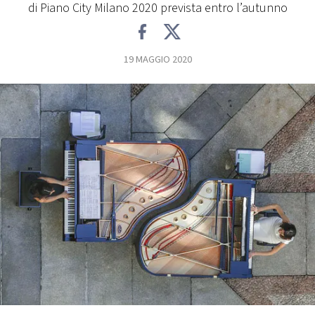
di Piano City Milano 2020 prevista entro l’autunno
FOTO
19 MAGGIO 2020
CONCORSI
EVENTI
VIDEO
TV
PRINCIPATO
DI
MONACO
RMC