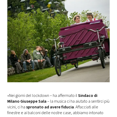
«Nei giorni del lockdown – ha affermato il
Sindaco di
Milano Giuseppe Sala
– la musica ci ha aiutato a sentirci più
vicini, ci ha
spronato ad avere fiducia
. Affacciati alle
finestre e ai balconi delle nostre case, abbiamo intonato