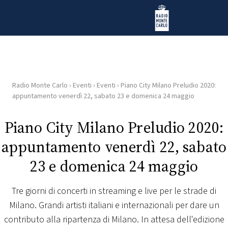
Vai al contenuto
Radio Monte Carlo
Radio Monte Carlo
›
Eventi
›
Eventi
›
Piano City Milano Preludio 2020:
HOME
appuntamento venerdì 22, sabato 23 e domenica 24 maggio
RADIO
Piano City Milano Preludio 2020:
appuntamento venerdì 22, sabato
WEB
RADIO
23 e domenica 24 maggio
PLAYLIST
Tre giorni di concerti in streaming e live per le strade di
Milano. Grandi artisti italiani e internazionali per dare un
NEWS
contributo alla ripartenza di Milano. In attesa dell'edizione