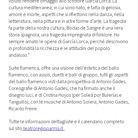
voluto rendere omaggio allo scrittore García Lorca. La
cultura mediterranea, in cui sono nato, è fatta di gelosia,
amore e morte, aspetti che si riflettono nella danza, nella
letteratura, nella pittura e in altre forme d’arte. La tragedia
fa parte della nostra cultura, Bodas de Sangre è una vera
storia spagnola, una tragedia impregnata di folklore. Ho
sempre amato le opere di García Lorca, perché descrivono
in profondità la ricchezza e le attitudini del popolo
andaluso.”
Suite flamenca, offre una visione dell’estetica del ballo
flamenco, con assoli, duetti e balli di gruppo, tutti gli aspetti
del ballo flamenco visti dalla prospettiva di Antonio Gades.
Coreografie di Antonio Gades, che ha firmato anche il
disegno luci, e di Cristina Hoyos (per Soleá por Bulerías e
Tanguillo), con le musiche di Antonio Solera, Antonio Gades,
Ricardo Freire.
Tutte le informazioni dettagliate e il calendario completo
sul sito
teatroregioparma.it