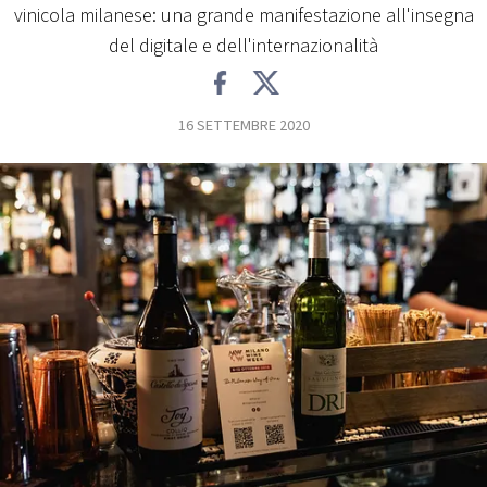
vinicola milanese: una grande manifestazione all'insegna
FOTO
del digitale e dell'internazionalità
CONCORSI
16 SETTEMBRE 2020
EVENTI
VIDEO
TV
PRINCIPATO
DI
MONACO
RMC