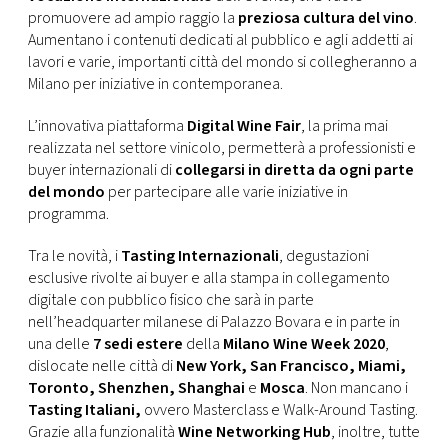
promuovere ad ampio raggio la
preziosa cultura del vino
.
Aumentano i contenuti dedicati al pubblico e agli addetti ai
lavori e varie, importanti città del mondo si collegheranno a
Milano per iniziative in contemporanea.
L’innovativa piattaforma
Digital Wine Fair
, la prima mai
realizzata nel settore vinicolo, permetterà a professionisti e
buyer internazionali di
collegarsi in diretta da ogni parte
del mondo
per partecipare alle varie iniziative in
programma.
Tra le novità, i
Tasting Internazionali
, degustazioni
esclusive rivolte ai buyer e alla stampa in collegamento
digitale con pubblico fisico che sarà in parte
nell’headquarter milanese di Palazzo Bovara e in parte in
una delle
7 sedi estere
della
Milano Wine Week 2020
,
dislocate nelle città di
New York, San Francisco, Miami,
Toronto, Shenzhen, Shanghai
e
Mosca
. Non mancano i
Tasting Italiani,
ovvero Masterclass e Walk-Around Tasting.
Grazie alla funzionalità
Wine Networking Hub
, inoltre, tutte