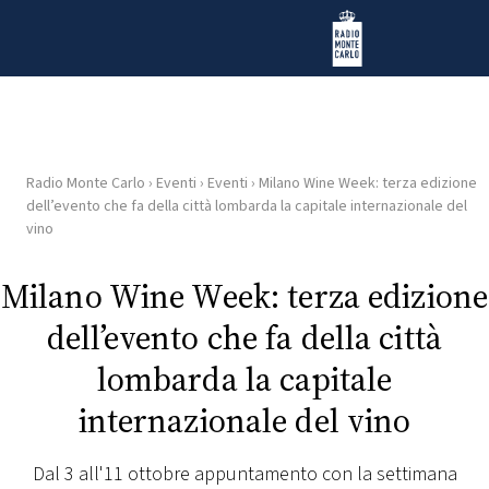
Vai al contenuto
Radio Monte Carlo
Radio Monte Carlo
›
Eventi
›
Eventi
›
Milano Wine Week: terza edizione
HOME
dell’evento che fa della città lombarda la capitale internazionale del
vino
RADIO
Milano Wine Week: terza edizione
WEB
dell’evento che fa della città
RADIO
lombarda la capitale
PLAYLIST
internazionale del vino
NEWS
Dal 3 all'11 ottobre appuntamento con la settimana