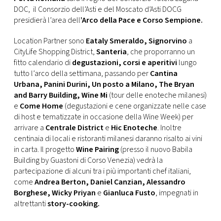
DOC, il Consorzio dell’Asti e del Moscato d’Asti DOCG
presidierà l’area dell
’Arco della Pace e Corso Sempione.
Location Partner sono
Eataly Smeraldo, Signorvino
a
CityLife Shopping District,
Santeria
, che proporranno un
fitto calendario di
degustazioni, corsi e aperitivi
lungo
tutto l’arco della settimana, passando per
Cantina
Urbana, Panini Durini, Un posto a Milano, The Bryan
and Barry Building, Wine Mi
(tour delle enoteche milanesi)
e
Come Home
(degustazioni e cene organizzate nelle case
di host e tematizzate in occasione della Wine Week) per
arrivare a
Centrale District
e
Hic Enoteche
. Inoltre
centinaia di locali e ristoranti milanesi daranno risalto ai vini
in carta. Il progetto
Wine Pairing
(presso il nuovo Babila
Building by Guastoni di Corso Venezia) vedrà la
partecipazione di alcuni tra i più importanti chef italiani,
come
Andrea Berton, Daniel Canzian, Alessandro
Borghese, Wicky Priyan
e
Gianluca Fusto
, impegnati in
altrettanti
story-cooking.