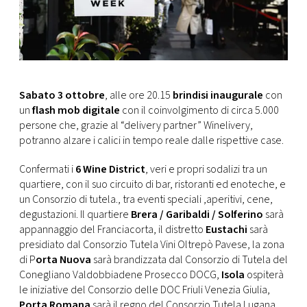
Sabato 3 ottobre
, alle ore 20.15
brindisi inaugurale
con
un
flash mob digitale
con il coinvolgimento di circa 5.000
persone che, grazie al “delivery partner” Winelivery,
potranno alzare i calici in tempo reale dalle rispettive case.
Confermati i
6 Wine District
, veri e propri sodalizi tra un
quartiere, con il suo circuito di bar, ristoranti ed enoteche, e
un Consorzio di tutela., tra eventi speciali ,aperitivi, cene,
degustazioni. Il quartiere
Brera / Garibaldi / Solferino
sarà
appannaggio del Franciacorta, il distretto
Eustachi
sarà
presidiato dal Consorzio Tutela Vini Oltrepò Pavese, la zona
di P
orta Nuova
sarà brandizzata dal Consorzio di Tutela del
Conegliano Valdobbiadene Prosecco DOCG,
Isola
ospiterà
le iniziative del Consorzio delle DOC Friuli Venezia Giulia,
Porta Romana
sarà il regno del Consorzio Tutela Lugana