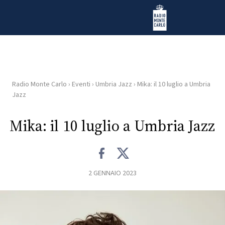
Vai al contenuto
Radio Monte Carlo
Radio Monte Carlo
›
Eventi
›
Umbria Jazz
›
Mika: il 10 luglio a Umbria
HOME
Jazz
RADIO
Mika: il 10 luglio a Umbria Jazz
WEB
RADIO
2 GENNAIO 2023
PLAYLIST
NEWS