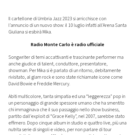
CONSIGLIA
Il cartellone di Umbria Jazz 2023 si arricchisce con
l’annuncio di un nuovo show: il 10 luglio infatti all’Arena Santa
Giuliana si esibirà Mika.
Radio Monte Carlo è radio ufficiale
Songwriter di temi accattivanti e trascinante performer ma
anche giudice di talent, conduttore, presentatore,
showman. Per Mika si è parlato di un ritorno, debitamente
rivisitato, al glam rock e sono state richiamate icone come
David Bowie e Freddie Mercury.
Abiti multicolore, tanta simpatia ed una “leggerezza” pop in
un personaggio di grande spessore umano che ha smentito
chi immaginava che il suo passaggio nello show business,
partito dall’exploit di “Grace Kelly”, nel 2007, sarebbe stato
effimero. Dopo cinque album in studio e quattro live, più una
nutrita serie di singoli e video, per non parlare di tour