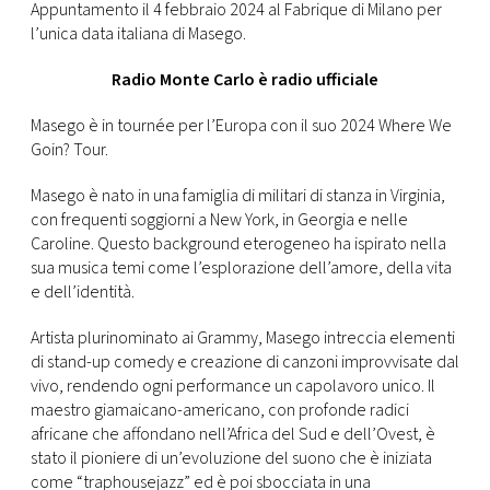
CONSIGLIA
Appuntamento il 4 febbraio 2024 al Fabrique di Milano per
l’unica data italiana di Masego.
Radio Monte Carlo è radio ufficiale
Masego è in tournée per l’Europa con il suo 2024 Where We
Goin? Tour.
Masego è nato in una famiglia di militari di stanza in Virginia,
con frequenti soggiorni a New York, in Georgia e nelle
Caroline. Questo background eterogeneo ha ispirato nella
sua musica temi come l’esplorazione dell’amore, della vita
e dell’identità.
Artista plurinominato ai Grammy, Masego intreccia elementi
di stand-up comedy e creazione di canzoni improvvisate dal
vivo, rendendo ogni performance un capolavoro unico. Il
maestro giamaicano-americano, con profonde radici
africane che affondano nell’Africa del Sud e dell’Ovest, è
stato il pioniere di un’evoluzione del suono che è iniziata
come “traphousejazz” ed è poi sbocciata in una