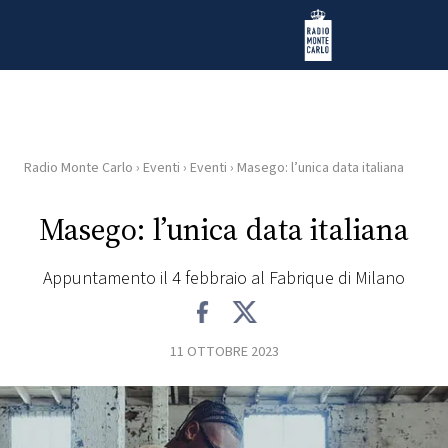
Vai al contenuto
Radio Monte Carlo
Radio Monte Carlo
›
Eventi
›
Eventi
›
Masego: l’unica data italiana
HOME
Masego: l’unica data italiana
RADIO
Appuntamento il 4 febbraio al Fabrique di Milano
WEB
RADIO
11 OTTOBRE 2023
PLAYLIST
NEWS