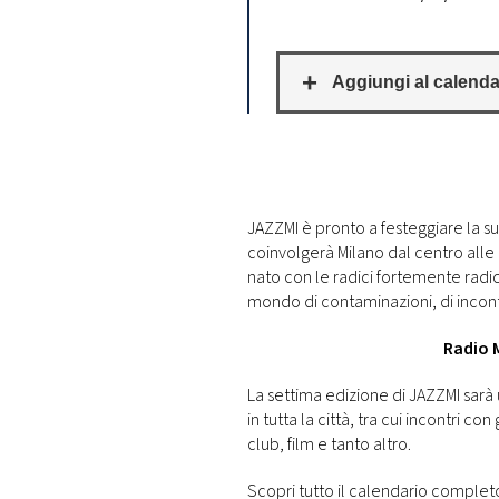
DI
MONACO
RMC
CONSIGLIA
JAZZMI è pronto a festeggiare la s
coinvolgerà Milano dal centro alle p
nato con le radici fortemente radic
mondo di contaminazioni, di incont
Radio M
La settima edizione di JAZZMI sarà
in tutta la città, tra cui incontri con
club, film e tanto altro.
Scopri tutto il calendario completo