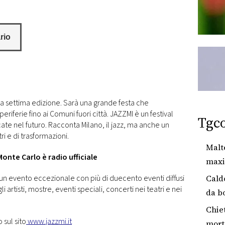
ua settima edizione. Sarà una grande festa che
eriferie fino ai Comuni fuori città. JAZZMI è un festival
Tgc
ate nel futuro. Racconta Milano, il jazz, ma anche un
ri e di trasformazioni.
Malt
onte Carlo è radio ufficiale
maxi 
120 
 un evento eccezionale con più di duecento eventi diffusi
Caldo
 gli artisti, mostre, eventi speciali, concerti nei teatri e nei
da bo
prima
Chiet
 sul sito
www.jazzmi.it
mort