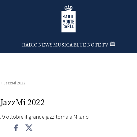
Radio Monte Carlo
RADIO
NEWS
MUSICA
BLUE NOTE
TV
i
›
JazzMi 2022
JazzMi 2022
 9 ottobre il grande jazz torna a Milano