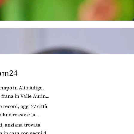
om24
empo in Alto Adige,
frana in Valle Aurina:
evacuati
 record, oggi 27 città
llino rosso: è la
 volta nel 2026
i, anziana trovata
a in casa con segni di