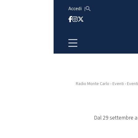
Vai al contenuto
Accedi
Radio Monte Carlo
›
Eventi
›
Event
HOME
RADIO
Dal 29 settembre al
WEB
RADIO