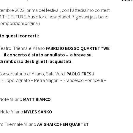
viole
ettembre 2022, prima del festival, con l’attesissimo contest
posiz
M THE FUTURE. Music for a new planet: 7 giovani jazz band
composizioni originali
o questi concerti:
Teatro Triennale Milano
FABRIZIO BOSSO QUARTET “WE
 –
il concerto è stato annullato – a breve sul
i rimborso dei biglietti acquistati
.
onservatorio di Milano, Sala Verdi
PAOLO FRESU
Filippo Vignato – Petra Magoni – Francesco Ponticelli –
 Note Milano
MATT BIANCO
e Note Milano
MYLES SANKO
ro Triennale Milano
AVISHAI COHEN QUARTET